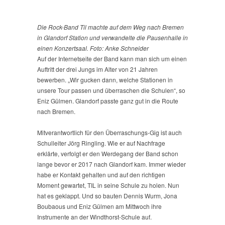
Die Rock-Band Til machte auf dem Weg nach Bremen
in Glandorf Station und verwandelte die Pausenhalle in
einen Konzertsaal. Foto: Anke Schneider
Auf der Internetseite der Band kann man sich um einen
Auftritt der drei Jungs im Alter von 21 Jahren
bewerben. „Wir gucken dann, welche Stationen in
unsere Tour passen und überraschen die Schulen“, so
Eniz Gülmen. Glandorf passte ganz gut in die Route
nach Bremen.
Mitverantwortlich für den Überraschungs-Gig ist auch
Schulleiter Jörg Ringling. Wie er auf Nachfrage
erklärte, verfolgt er den Werdegang der Band schon
lange bevor er 2017 nach Glandorf kam. Immer wieder
habe er Kontakt gehalten und auf den richtigen
Moment gewartet, TIL in seine Schule zu holen. Nun
hat es geklappt. Und so bauten Dennis Wurm, Jona
Boubaous und Eniz Gülmen am Mittwoch ihre
Instrumente an der Windthorst-Schule auf.