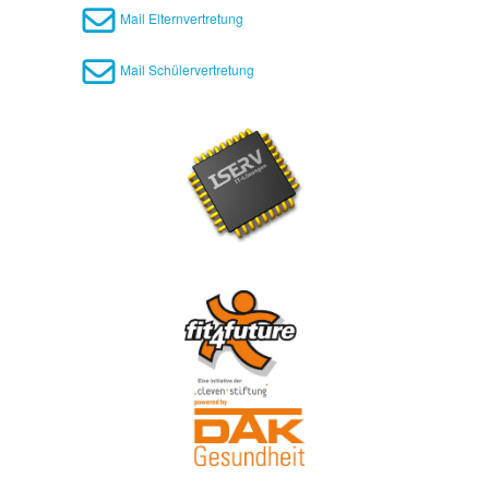
Mail Elternvertretung
Mail Schülervertretung