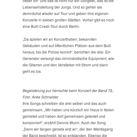
lieber ich“ und das ist nicht nur ein Songtitel, das ist die
Lebenseinstellung der Jungs. Und so gehen sie
demnächst wieder auf Tour und geben ihre eigenen
Konzerte in sieben großen Städten. Vorher gibt es noch
eine Bulli-Crash-Tour durch Berlin.
„Da spielen wir an Konzerthallen, bekannten
Gebäuden und auf öffentlichen Plätzen aus dem Bulli
heraus, bis die Polizei kommt“, berichten die drei. Ein
Generator versorgt das minimalistische Equipment, wie
die Gitarren und den Verstärker mit Strom und dann
geht es los.
Begeisterung pur herrschte beim Konzert der Band TIL.
Foto: Anke Schneider
Ihre Songs schreiben die drei selber und das auch
gemeinsam. „Wir haben uns kürzlich ein Haus in Italien
gemietet und haben dort gemeinsam getextet und
komponiert“, erzählt Dennis Wurm. Auch der Song
„Denn wir fangen gerade erst an“, der den Werdegang
der Band beschreibt, ist so entstanden. Ebenso die