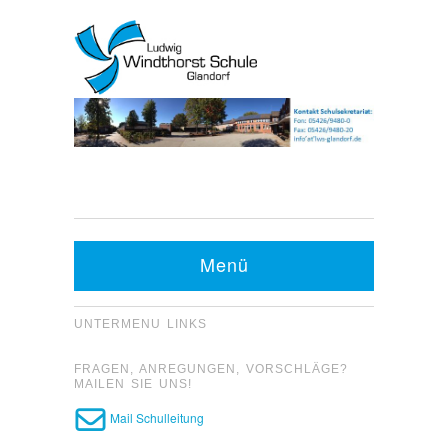
Kontakt Sekretariat:
Telefon: 05426 9480-0
Menü
Fax: 05426 9480-20
UNTERMENU LINKS
FRAGEN, ANREGUNGEN, VORSCHLÄGE?
MAILEN SIE UNS!
Mail Schulleitung