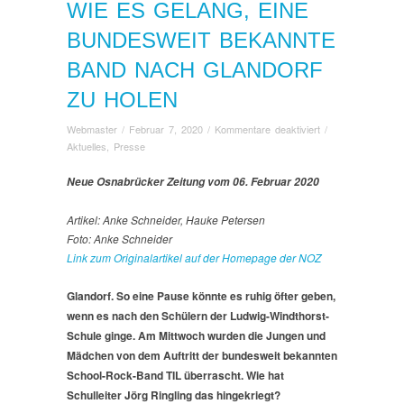
WIE ES GELANG, EINE
BUNDESWEIT BEKANNTE
BAND NACH GLANDORF
ZU HOLEN
für
Webmaster
/
Februar 7, 2020
/
Kommentare deaktiviert
/
Wie
Aktuelles
,
Presse
es
gelang,
Neue Osnabrücker Zeitung vom 06. Februar 2020
eine
bundesweit
Artikel: Anke Schneider, Hauke Petersen
bekannte
Foto: Anke Schneider
Band
Link zum Originalartikel auf der Homepage der NOZ
nach
Glandorf
Glandorf. So eine Pause könnte es ruhig öfter geben,
zu
wenn es nach den Schülern der Ludwig-Windthorst-
holen
Schule ginge. Am Mittwoch wurden die Jungen und
Mädchen von dem Auftritt der bundesweit bekannten
School-Rock-Band TIL überrascht. Wie hat
Schulleiter Jörg Ringling das hingekriegt?