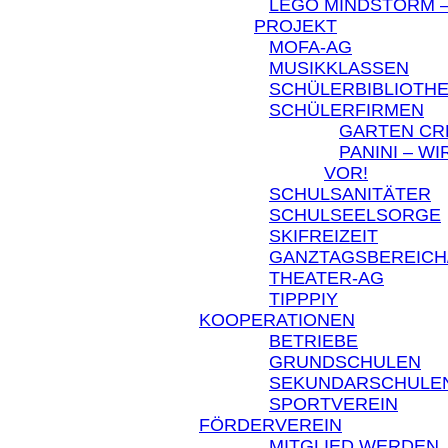
LEGO MINDSTORM –
PROJEKT
MOFA-AG
MUSIKKLASSEN
SCHÜLERBIBLIOTH
SCHÜLERFIRMEN
GARTEN C
PANINI – W
VOR!
SCHULSANITÄTER
SCHULSEELSORGE
SKIFREIZEIT
GANZTAGSBEREICH
THEATER-AG
TIPPPIY
KOOPERATIONEN
BETRIEBE
GRUNDSCHULEN
SEKUNDARSCHULE
SPORTVEREIN
FÖRDERVEREIN
MITGLIED WERDEN