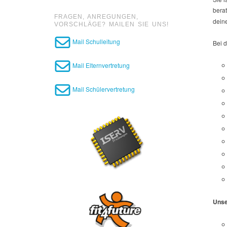
bera
FRAGEN, ANREGUNGEN,
dein
VORSCHLÄGE? MAILEN SIE UNS!
Mail Schulleitung
Bei d
Mail Elternvertretung
Mail Schülervertretung
Unse