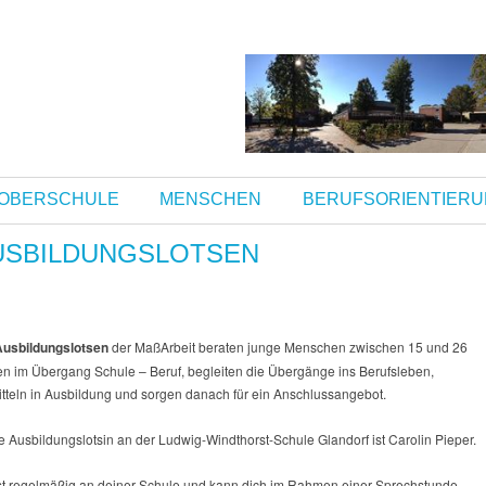
OBERSCHULE
MENSCHEN
BERUFSORIENTIER
USBILDUNGSLOTSEN
Ausbildungslotsen
der MaßArbeit beraten junge Menschen zwischen 15 und 26
en im Übergang Schule – Beruf, begleiten die Übergänge ins Berufsleben,
itteln in Ausbildung und sorgen danach für ein Anschlussangebot.
 Ausbildungslotsin an der Ludwig-Windthorst-Schule Glandorf ist Carolin Pieper.
ist regelmäßig an deiner Schule und kann dich im Rahmen einer Sprechstunde