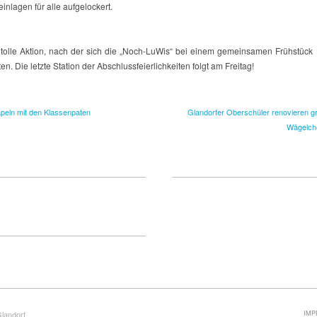
inlagen für alle aufgelockert.
 tolle Aktion, nach der sich die „Noch-LuWis“ bei einem gemeinsamen Frühstück
ten. Die letzte Station der Abschlussfeierlichkeiten folgt am Freitag!
peln mit den Klassenpaten
Glandorfer Oberschüler renovieren g
Wägelch
IMP
Glandorf