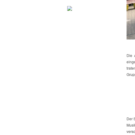
Die 
eing
trat
Grup
Der 
Musi
vers