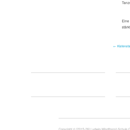
Tanze
Eine
stärk
← Kistensta
Copyright © [2015-26] Ludwig-Windthorst-Schule 