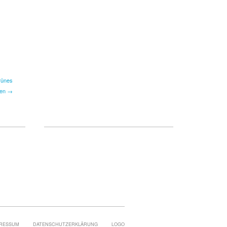
rünes
en →
RESSUM
DATENSCHUTZERKLÄRUNG
LOGO