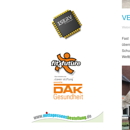
V
Webm
Fast
über
Schu
Wett