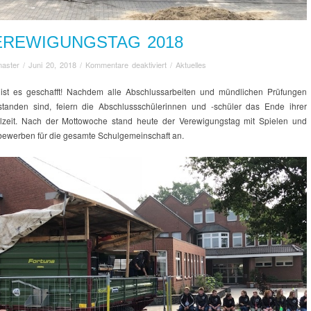
EREWIGUNGSTAG 2018
für
aster
/
Juni 20, 2018
/
Kommentare deaktiviert
/
Aktuelles
Verewigungstag
2018
 ist es geschafft! Nachdem alle Abschlussarbeiten und mündlichen Prüfungen
standen sind, feiern die Abschlussschülerinnen und -schüler das Ende ihrer
lzeit. Nach der Mottowoche stand heute der Verewigungstag mit Spielen und
bewerben für die gesamte Schulgemeinschaft an.