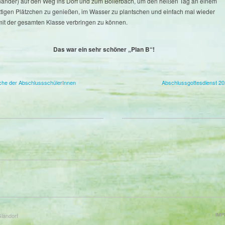
nander) auf den Weg ins Dorf und zum Bollerbach, um den heißen Tag an einem
ttigen Plätzchen zu genießen, im Wasser zu plantschen und einfach mal wieder
 mit der gesamten Klasse verbringen zu können.
Das war ein sehr schöner „Plan B“!
he der AbschlussschülerInnen
Abschlussgottesdienst 2
IMP
Glandorf