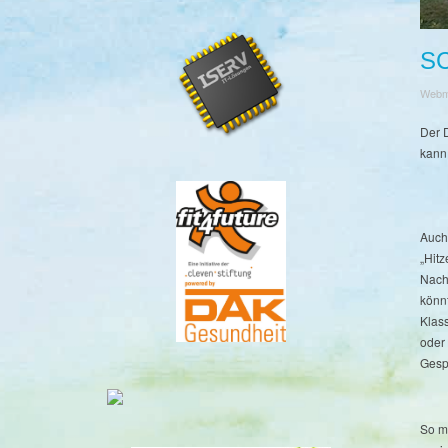
S
Webm
Der 
kann
Auch
„Hitz
Nachm
könn
Klas
oder
Gesp
So m