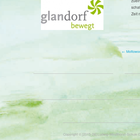
zuei
scha
Zeit
← Mottowoc
Copyright © [2015-26] Ludwig-Windthorst-Schule 