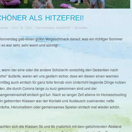
CHÖNER ALS HITZEFREI!
für
aster
/
Juni 18, 2021
/
Kommentare deaktiviert
/
Aktuelles
Schöner
als
Donnerstag gab einen guten Vorgeschmack darauf, was ein richtiger Sommer
Hitzefrei!
: es war sehr, sehr warm und sonnig!
, wenn der eine oder die andere Schüler/In vorsichtig den Gedanken nach
efrei“ äußerte, waren wir uns gestern sicher, dass wir diesen einen warmen
ittag auch einfach für ganz tolle fernab vom Unterricht liegende Dinge nutzen
ten, die durch Corona lange zu kurz gekommen sind und der
sengemeinschaft einfach gut tun. Nach so langer Zeit alleine im Homeschooling
 in getrennten Klassen war der Kontakt und Austausch zueinander, nette
räche, Herumalbern oder gemeinsames Spielen einfach mal wieder schön.
achten sich die Klassen 5b und 6b (natürlich mit dem gebührenden Abstand