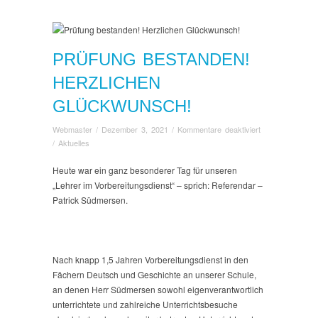
PRÜFUNG BESTANDEN!
HERZLICHEN
GLÜCKWUNSCH!
für
Webmaster
/
Dezember 3, 2021
/
Kommentare deaktiviert
Prüfung
/
Aktuelles
bestanden!
Herzlichen
Heute war ein ganz besonderer Tag für unseren
Glückwunsch!
„Lehrer im Vorbereitungsdienst“ – sprich: Referendar –
Patrick Südmersen.
Nach knapp 1,5 Jahren Vorbereitungsdienst in den
Fächern Deutsch und Geschichte an unserer Schule,
an denen Herr Südmersen sowohl eigenverantwortlich
unterrichtete und zahlreiche Unterrichtsbesuche