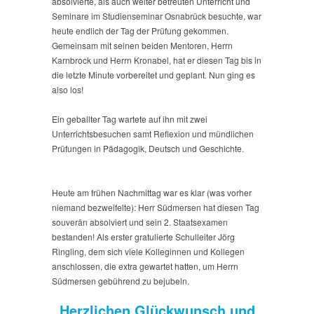
absolvierte, als auch weiter betreuten Unterricht und
Seminare im Studienseminar Osnabrück besuchte, war
heute endlich der Tag der Prüfung gekommen.
Gemeinsam mit seinen beiden Mentoren, Herrn
Karnbrock und Herrn Kronabel, hat er diesen Tag bis in
die letzte Minute vorbereitet und geplant. Nun ging es
also los!
Ein geballter Tag wartete auf ihn mit zwei
Unterrichtsbesuchen samt Reflexion und mündlichen
Prüfungen in Pädagogik, Deutsch und Geschichte.
Heute am frühen Nachmittag war es klar (was vorher
niemand bezweifelte): Herr Südmersen hat diesen Tag
souverän absolviert und sein 2. Staatsexamen
bestanden! Als erster gratulierte Schulleiter Jörg
Ringling, dem sich viele Kolleginnen und Kollegen
anschlossen, die extra gewartet hatten, um Herrn
Südmersen gebührend zu bejubeln.
Herzlichen Glückwunsch und