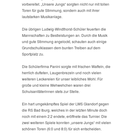
vorbereitet. „Unsere Jungs“ sorgten nicht nur mit tollen
Toren für gute Stimmung, sondern auch mit ihrer
lautstarken Musikanlage.
Die übrigen Ludwig-Windthorst-Schüler feuerten die
Mannschaften zu Bestleistungen an. Durch die Musik
und gute Stimmung angelockt, schauten auch einige
Grundschulklassen dem bunten Treiben auf dem
Sportplatz zu.
Die Schülerfirma Panini sorgte mit frischen Waffeln, die
herrlich dufteten, Laugenbrezeln und noch vielen
weiteren Leckereien für unser leibliches Wohl. Für
große und kleine Wehwehchen waren drei
Schulsanitäterinnen stets zur Stelle.
Ein hart umgekämpftes Spiel der LWS Glandorf gegen
die RS Bad Iburg, welches in der letzten Minute doch
noch mit einem 2:2 endete, eröffnete das Turnier. Die
zwei weiteren Spiele konnten „unsere Jungs“ mit vielen
schönen Toren (6:0 und 8:0) für sich entscheiden.