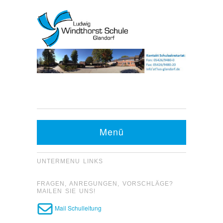
Kontakt Sekretariat:
Telefon: 05426 9480-0
Menü
Fax: 05426 9480-20
UNTERMENU LINKS
FRAGEN, ANREGUNGEN, VORSCHLÄGE?
MAILEN SIE UNS!
Mail Schulleitung