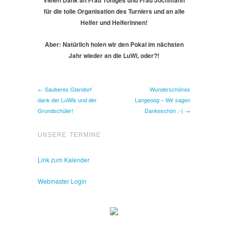
Vielen Dank an Frau Töniges und Frau Jochmann
für die tolle Organisation des Turniers und an alle
Helfer und Helferinnen!
Aber: Natürlich holen wir den Pokal im nächsten
Jahr wieder an die LuWi, oder?!
← Sauberes Glandorf
Wunderschönes
dank der LuWis und der
Langeoog – Wir sagen
Grundschüler!
Dankeschön :-) →
UNSERE TERMINE
Link zum Kalender
Webmaster Login