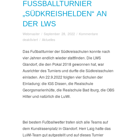
FUSSBALLTURNIER „
SÜDKREISHELDEN“ AN D
ER LWS
Webmaster
/
September 28, 2022
/
Kommentare
für
deaktiviert
/
Aktuelles
Fußballturnier
„Südkreishelden“
Das Fußballturnier der Südkreisschulen konnte nach
an
vier Jahren endlich wieder stattfinden. Die LWS
der
Glandorf, die den Pokal 2018 gewonnen hat, war
LWS
Ausrichter des Turniers und durfte die Südkreisschulen
einladen. Am 22.9.2022 folgten vier Schulen der
Einladung: die IGS Dissen, die Realschule
Georgsmarienhütte, die Realschule Bad Iburg, die OBS
Hilter und natürlich die LuWi.
Bei bestem Fußballwetter trafen sich alle Teams auf
dem Kunstrasenplatz in Glandorf. Herr Laig hatte das
LuWi-Team gut aufgestellt und auf dieses Turnier