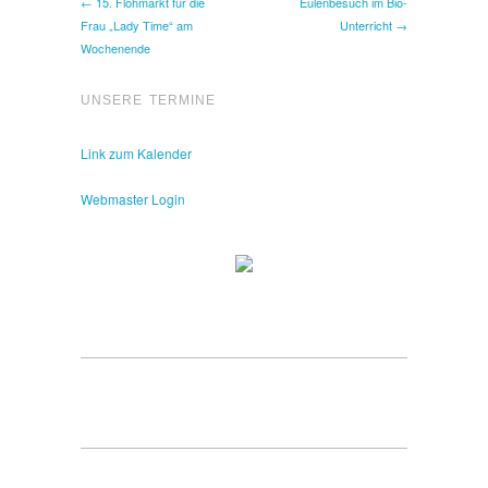
← 15. Flohmarkt für die
Eulenbesuch im Bio-
Frau „Lady Time“ am
Unterricht →
Wochenende
UNSERE TERMINE
Link zum Kalender
Webmaster Login