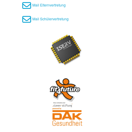
Mail Elternvertretung
Mail Schülervertretung