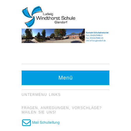
Kontakt Sekretariat:
Telefon: 05426 9480-0
Menü
Fax: 05426 9480-20
UNTERMENU LINKS
FRAGEN, ANREGUNGEN, VORSCHLÄGE?
MAILEN SIE UNS!
Mail Schulleitung