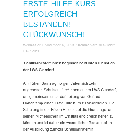
ERSTE HILFE KURS
ERFOLGREICH
BESTANDEN!
GLÜCKWUNSCH!
für
Webmaster
/
November 6, 2023
/
Kommentare deaktiviert
Erste
/
Aktuelles
Hilfe
Kurs
Schulsanitäter*innen beginnen bald ihren Dienst an
erfolgreich
der LWS Glandorf.
bestanden!
Glückwunsch!
Am frühen Samstagmorgen trafen sich zehn
angehende Schulsanitäter*innen an der LWS Glandorf,
um gemeinsam unter der Leitung von Gertrud
Honerkamp einen Erste Hilfe Kurs zu absolvieren. Die
Schulung in der Ersten Hilfe bildet die Grundlage, um
seinen Mitmenschen im Ernstfall erfolgreich helfen zu
können und ist daher ein wesentlicher Bestandteil in
der Ausbildung zum/zur Schulsanitäter*in.