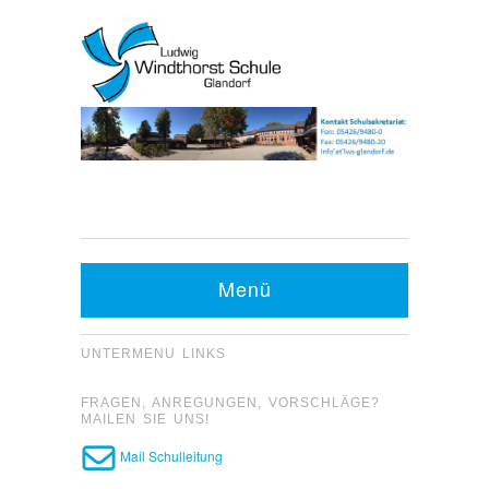
Kontakt Sekretariat:
Telefon: 05426 9480-0
Menü
Fax: 05426 9480-20
UNTERMENU LINKS
FRAGEN, ANREGUNGEN, VORSCHLÄGE?
MAILEN SIE UNS!
Mail Schulleitung