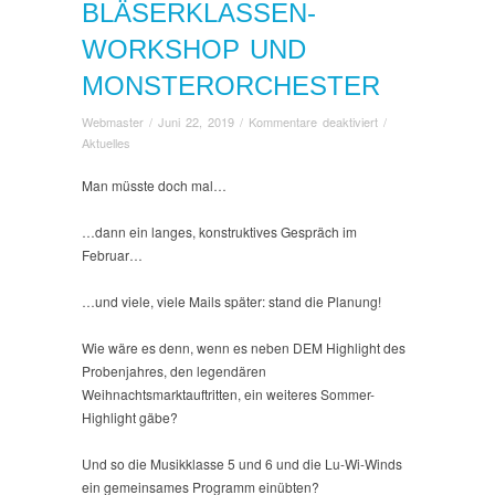
BLÄSERKLASSEN-
WORKSHOP UND
MONSTERORCHESTER
für
Webmaster
/
Juni 22, 2019
/
Kommentare deaktiviert
/
Bläserklassen-
Aktuelles
Workshop
und
Man müsste doch mal…
Monsterorchester
…dann ein langes, konstruktives Gespräch im
Februar…
…und viele, viele Mails später: stand die Planung!
Wie wäre es denn, wenn es neben DEM Highlight des
Probenjahres, den legendären
Weihnachtsmarktauftritten, ein weiteres Sommer-
Highlight gäbe?
Und so die Musikklasse 5 und 6 und die Lu-Wi-Winds
ein gemeinsames Programm einübten?