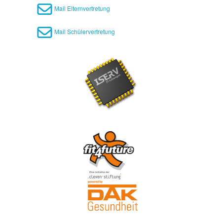
Mail Elternvertretung
Mail Schülervertretung