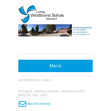
Kontakt Sekretariat:
Telefon: 05426 9480-0
Menü
Fax: 05426 9480-20
UNTERMENU LINKS
FRAGEN, ANREGUNGEN, VORSCHLÄGE?
MAILEN SIE UNS!
Mail Schulleitung