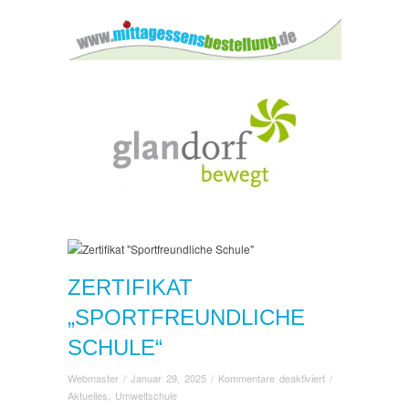
ZERTIFIKAT
„SPORTFREUNDLICHE
SCHULE“
für
Webmaster
/
Januar 29, 2025
/
Kommentare deaktiviert
/
Zertifikat
Aktuelles
,
Umweltschule