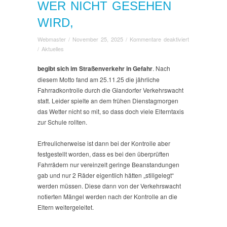
WER NICHT GESEHEN
WIRD,
für
Webmaster
/
November 25, 2025
/
Kommentare deaktiviert
Wer
/
Aktuelles
nicht
gesehen
begibt sich im Straßenverkehr in Gefahr
. Nach
wird,
diesem Motto fand am 25.11.25 die jährliche
Fahrradkontrolle durch die Glandorfer Verkehrswacht
statt. Leider spielte an dem frühen Dienstagmorgen
das Wetter nicht so mit, so dass doch viele Elterntaxis
zur Schule rollten.
Erfreulicherweise ist dann bei der Kontrolle aber
festgestellt worden, dass es bei den überprüften
Fahrrädern nur vereinzelt geringe Beanstandungen
gab und nur 2 Räder eigentlich hätten „stillgelegt“
werden müssen. Diese dann von der Verkehrswacht
notierten Mängel werden nach der Kontrolle an die
Eltern weitergeleitet.