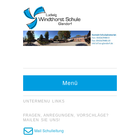
Kontakt Sekretariat:
Telefon: 05426 9480-0
Menü
Fax: 05426 9480-20
UNTERMENU LINKS
FRAGEN, ANREGUNGEN, VORSCHLÄGE?
MAILEN SIE UNS!
Mail Schulleitung