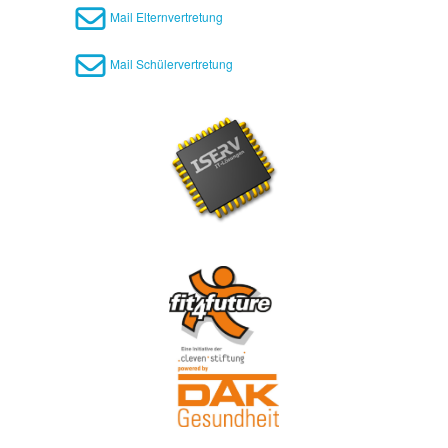
Mail Elternvertretung
Mail Schülervertretung