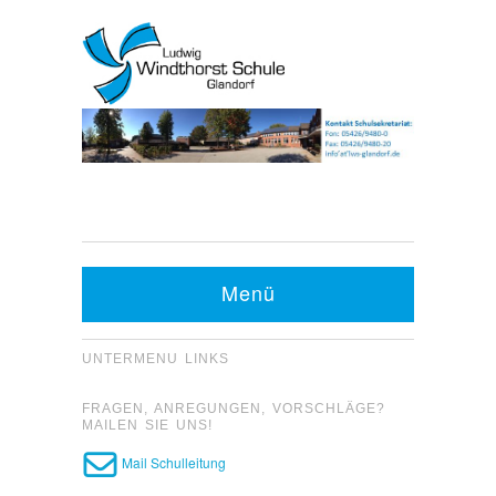
Kontakt Sekretariat:
Telefon: 05426 9480-0
Menü
Fax: 05426 9480-20
UNTERMENU LINKS
FRAGEN, ANREGUNGEN, VORSCHLÄGE?
MAILEN SIE UNS!
Mail Schulleitung