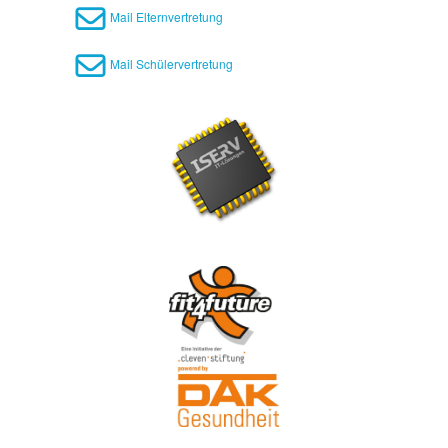
Mail Elternvertretung
Mail Schülervertretung