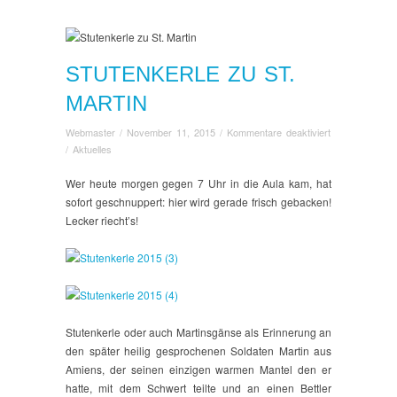
STUTENKERLE ZU ST.
MARTIN
für
Webmaster
/
November 11, 2015
/
Kommentare deaktiviert
Stutenkerle
/
Aktuelles
zu
St.
Wer heute morgen gegen 7 Uhr in die Aula kam, hat
Martin
sofort geschnuppert: hier wird gerade frisch gebacken!
Lecker riecht’s!
Stutenkerle oder auch Martinsgänse als Erinnerung an
den später heilig gesprochenen Soldaten Martin aus
Amiens, der seinen einzigen warmen Mantel den er
hatte, mit dem Schwert teilte und an einen Bettler