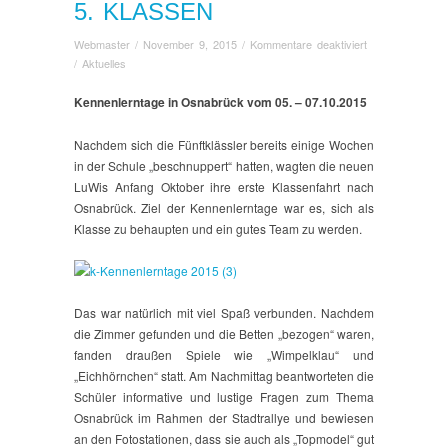
5. KLASSEN
für
Webmaster
/
November 9, 2015
/
Kommentare deaktiviert
Kennenlerntage
/
Aktuelles
der
5.
Kennenlerntage in Osnabrück vom 05. – 07.10.2015
Klassen
Nachdem sich die Fünftklässler bereits einige Wochen
in der Schule „beschnuppert“ hatten, wagten die neuen
LuWis Anfang Oktober ihre erste Klassenfahrt nach
Osnabrück. Ziel der Kennenlerntage war es, sich als
Klasse zu behaupten und ein gutes Team zu werden.
Das war natürlich mit viel Spaß verbunden. Nachdem
die Zimmer gefunden und die Betten „bezogen“ waren,
fanden draußen Spiele wie „Wimpelklau“ und
„Eichhörnchen“ statt. Am Nachmittag beantworteten die
Schüler informative und lustige Fragen zum Thema
Osnabrück im Rahmen der Stadtrallye und bewiesen
an den Fotostationen, dass sie auch als „Topmodel“ gut