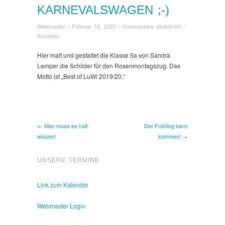
KARNEVALSWAGEN ;-)
für
Webmaster
/
Februar 18, 2020
/
Kommentare deaktiviert
/
Making
Aktuelles
of…
the
Hier malt und gestaltet die Klasse 5a von Sandra
LuWi-
Lemper die Schilder für den Rosenmontagszug. Das
Karnevalswagen
Motto ist „Best of LuWi 2019/20.“
;-)
← Man muss es halt
Der Frühling kann
wissen!
kommen! →
UNSERE TERMINE
Link zum Kalender
Webmaster Login