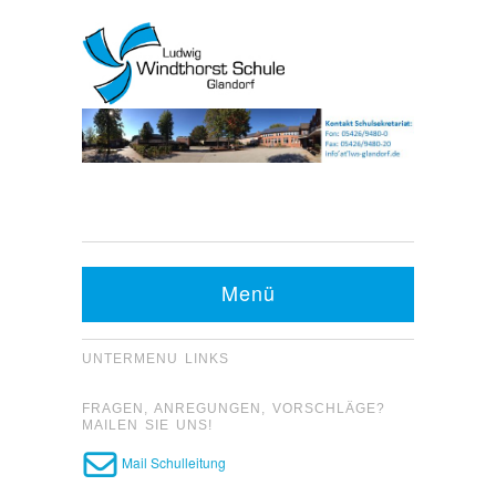
Kontakt Sekretariat:
Telefon: 05426 9480-0
Menü
Fax: 05426 9480-20
UNTERMENU LINKS
FRAGEN, ANREGUNGEN, VORSCHLÄGE?
MAILEN SIE UNS!
Mail Schulleitung