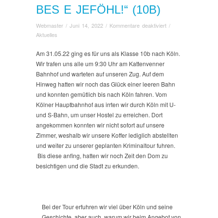
BES E JEFÖHL!“ (10B)
für
Webmaster
/
Juni 14, 2022
/
Kommentare deaktiviert
/
LuWi-
Aktuelles
Tage:
„Kölle,
Am 31.05.22 ging es für uns als Klasse 10b nach Köln.
du
Wir trafen uns alle um 9:30 Uhr am Kattenvenner
bes
Bahnhof und warteten auf unseren Zug. Auf dem
e
Hinweg hatten wir noch das Glück einer leeren Bahn
Jeföhl!“
und konnten gemütlich bis nach Köln fahren. Vom
(10b)
Kölner Hauptbahnhof aus irrten wir durch Köln mit U-
und S-Bahn, um unser Hostel zu erreichen. Dort
angekommen konnten wir nicht sofort auf unsere
Zimmer, weshalb wir unsere Koffer lediglich abstellten
und weiter zu unserer geplanten Kriminaltour fuhren.
Bis diese anfing, hatten wir noch Zeit den Dom zu
besichtigen und die Stadt zu erkunden.
Bei der Tour erfuhren wir viel über Köln und seine
Geschichte, aber auch, warum wir beim Angebot von