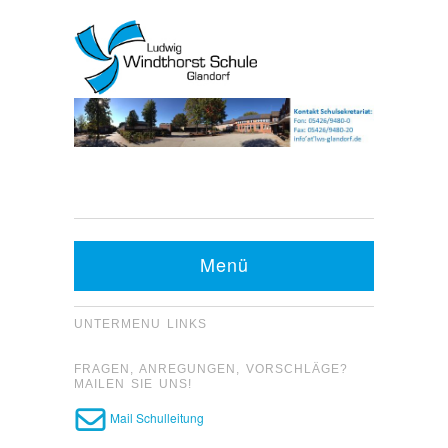
Kontakt Sekretariat:
Telefon: 05426 9480-0
Menü
Fax: 05426 9480-20
UNTERMENU LINKS
FRAGEN, ANREGUNGEN, VORSCHLÄGE?
MAILEN SIE UNS!
Mail Schulleitung