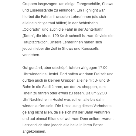
Gruppen losgezogen, um einige Fahrgeschäfte, Shows
und Essensstände zu erkunden. Ein Highlight war
hierbei die Fahrt mit unseren Lehrerinnen (die sich
alleine nicht getraut hätten) in der Achterbahn
„Colorado“, und auch die Fahrt in der Achterbahn
„Taron“, die bis zu 120 Km/h schnell ist, war für viele die
Hauptattraktion. Unsere Lehrerinnen haben sich
jedoch lieber die Zeit in Shows und Karussells
vertrieben.
Gut genährt, aber erschöpft, fuhren wir gegen 17:00
Uhr wieder ins Hostel. Dort hatten wir dann Freizeit und
durften auch in kleinen Gruppen alleine mit U- und S-
Bahn in die Stadt fahren, um dort zu shoppen, zum
Rhein zu fahren oder etwas zu essen. Da um 22:00
Uhr Nachtruhe im Hostel war, sollten alle bis dahin
wieder zurück sein. Die Umsetzung dieses Vorhabens
gelang nicht allen, da sie sich mit der Bahn verfuhren
und auf einmal Kilometer weit vom Dom entfernt waren.
Letztendlich sind jedoch alle heile in ihren Betten
angekommen.