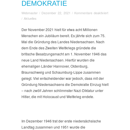
DEMOKRATIE
für
Webmaster
/
Dezember 22, 2021
/
Kommentare deaktiviert
LuWi-
/
Aktuelles
Engel
für
Der November 2021 hielt für etwa acht Millionen
die
Menschen ein Jubiläum bereit. Es jährte sich zum 75.
Demokratie
Mal die Gründung des Landes Niedersachsen. Nach
dem Ende des Zweiten Weltkriegs gründete die
britische Besatzungsmacht am 1. November 1946 das
neue Land Niedersachsen. Hierfür wurden die
ehemaligen Länder Hannover, Oldenburg,
Braunschweig und Schaumburg-Lippe zusammen
gelegt. Viel entscheidender war jedoch, dass mit der
Gründung Niedersachsens die Demokratie Einzug hielt
– nach zwölf Jahren schlimmster Nazi-Diktatur unter
Hitler, die mit Holocaust und Weltkrieg endete.
Im Dezember 1946 trat der erste niedersächsische
Landtag zusammen und 1951 wurde die