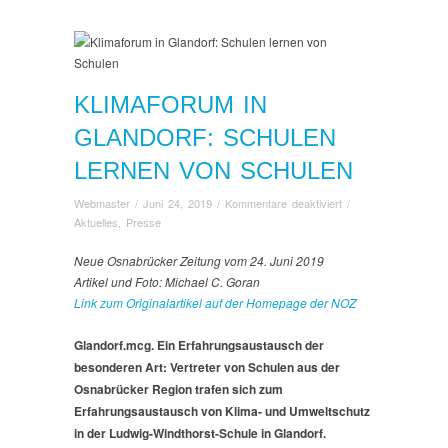
KLIMAFORUM IN
GLANDORF: SCHULEN
LERNEN VON SCHULEN
für
Webmaster
/
Juni 24, 2019
/
Kommentare deaktiviert
/
Klimaforum
Aktuelles
,
Presse
in
Glandorf:
Neue Osnabrücker Zeitung vom 24. Juni 2019
Schulen
Artikel und Foto: Michael C. Goran
lernen
Link zum Originalartikel auf der Homepage der NOZ
von
Schulen
Glandorf.mcg. Ein Erfahrungsaustausch der
besonderen Art: Vertreter von Schulen aus der
Osnabrücker Region trafen sich zum
Erfahrungsaustausch von Klima- und Umweltschutz
in der Ludwig-Windthorst-Schule in Glandorf.