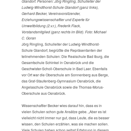
Glandorf. Personen: Jörg Ringling, Schulleiter der
Ludwig-Windthorst-Schule Glandorf (ganz links),
Gerhard Becker, Vereinsvorsitzender,
Erziehungswissenschaftler und Experte für
Umweltbildung (2.v.r.), Frederik Flack,
Vorstandsmitglied (ganz rechts im Bild). Foto: Michael
C. Goran
Jörg Ringling, Schulleiter der Ludwig-Windthorst-
Schule Glandorf, begrüßte die Repräsentanten der
teilnehmenden Schulen: Die Realschule Bad Iburg, die
Gesamtschule Schinkel in Osnabrück und die
Geschwister-Scholl-Oberschule in Bad Laer. Ebenfalls
vor Ort war die Oberschule am Sonnenberg aus Berge,
das Graf-Staufenberg-Gymnasium Osnabrück, die
Angelaschule Osnabrück sowie die Thomas-Morus-
Oberschule aus Osnabrück.
Wissenschaftler Becker wies darauf hin, dass es in
vielen Schulen schon gute Ansätze gebe. „Aber es ist
vielleicht nicht immer nur gut, dass Leute, die es besser
wissen, den Schulen erzählen, was sie machen sollen.
Viele Schulen haben schon selbst Erfahrung in diesem