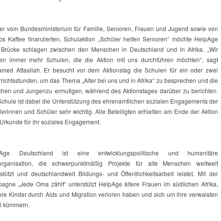
der vom Bundesministerium für Familie, Senioren, Frauen und Jugend sowie von
bs Kaffee finanzierten, Schulaktion „Schüler helfen Senioren“ möchte HelpAge
 Brücke schlagen zwischen den Menschen in Deutschland und in Afrika. „Wir
en immer mehr Schulen, die die Aktion mit uns durchführen möchten“, sagt
med Attaallah. Er besucht vor dem Aktionstag die Schulen für ein oder zwei
rrichtsstunden, um das Thema „Alter bei uns und in Afrika“ zu besprechen und die
hen und Jungenzu ermutigen, während des Aktionstages darüber zu berichten.
Schule ist dabei die Unterstützung des ehrenamtlichen sozialen Engagements der
lerinnen und Schüler sehr wichtig. Alle Beteiligten erhielten am Ende der Aktion
 Urkunde für ihr soziales Engagement.
pAge Deutschland ist eine entwicklungspolitische und humanitäre
sorganisation, die schwerpunktmäßig Projekte für alte Menschen weltweit
rstützt und deutschlandweit Bildungs- und Öffentlichkeitsarbeit leistet. Mit der
agne „Jede Oma zählt“ unterstützt HelpAge ältere Frauen im südlichen Afrika,
ihre Kinder durch Aids und Migration verloren haben und sich um ihre verwaisten
l kümmern.