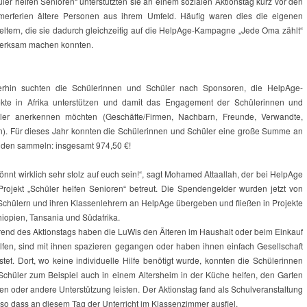
ler helfen Senioren“ unterstützten sie an einem sozialen Aktionstag kurz vor den
erferien ältere Personen aus ihrem Umfeld. Häufig waren dies die eigenen
eltern, die sie dadurch gleichzeitig auf die HelpAge-Kampagne „Jede Oma zählt“
erksam machen konnten.
erhin suchten die Schülerinnen und Schüler nach Sponsoren, die HelpAge-
ekte in Afrika unterstützen und damit das Engagement der Schülerinnen und
ler anerkennen möchten (Geschäfte/Firmen, Nachbarn, Freunde, Verwandte,
rn). Für dieses Jahr konnten die Schülerinnen und Schüler eine große Summe an
den sammeln: insgesamt 974,50 €!
könnt wirklich sehr stolz auf euch sein!“, sagt Mohamed Attaallah, der bei HelpAge
Projekt „Schüler helfen Senioren“ betreut. Die Spendengelder wurden jetzt von
Schülern und ihren Klassenlehrern an HelpAge übergeben und fließen in Projekte
hiopien, Tansania und Südafrika.
end des Aktionstags haben die LuWis den Älteren im Haushalt oder beim Einkauf
lfen, sind mit ihnen spazieren gegangen oder haben ihnen einfach Gesellschaft
stet. Dort, wo keine individuelle Hilfe benötigt wurde, konnten die Schülerinnen
Schüler zum Beispiel auch in einem Altersheim in der Küche helfen, den Garten
en oder andere Unterstützung leisten. Der Aktionstag fand als Schulveranstaltung
, so dass an diesem Tag der Unterricht im Klassenzimmer ausfiel.