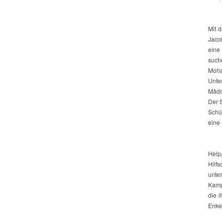
Mit 
Jaco
eine
such
Moha
Unte
Mädc
Der 
Schü
eine
Hel
Hilf
unte
Kamp
die 
Enke