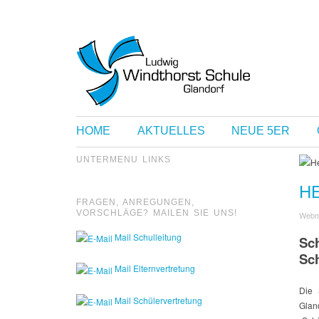
HOME
AKTUELLES
NEUE 5ER
UNTERMENU LINKS
H
FRAGEN, ANREGUNGEN,
VORSCHLÄGE? MAILEN SIE UNS!
Webm
Mail Schulleitung
Sc
Sc
Mail Elternvertretung
Die 
Mail Schülervertretung
Glan