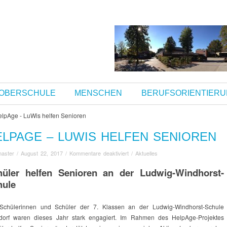
OBERSCHULE
MENSCHEN
BERUFSORIENTIER
ELPAGE – LUWIS HELFEN SENIOREN
für
aster
/
August 22, 2017
/
Kommentare deaktiviert
/
Aktuelles
HelpAge
hüler helfen Senioren an der Ludwig-Windhorst-
–
hule
LuWis
helfen
Senioren
Schülerinnen und Schüler der 7. Klassen an der Ludwig-Windhorst-Schule
dorf waren dieses Jahr stark engagiert. Im Rahmen des HelpAge-Projektes