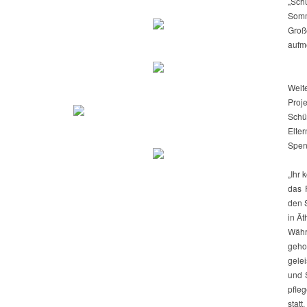
„Schü
Somm
Groß
aufm
Weit
Proj
Schü
Elte
Spen
„Ihr 
das 
den 
in Ät
Währ
geho
gelei
und 
pfleg
statt