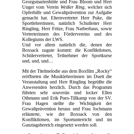
Georgsmarienhütte und Frau Bloom und Herr
Unger vom Verein
Weißer Ring
, welcher sich
Opferhilfe und Gewaltprävention zur Aufgabe
gemacht hat. Elternvertreter Herr Puke, die
Sportlehrerinnen, natürlich Schulleiter Herr
Ringling, Herr Fritze, Frau Narberhaus, sowie
Vertreterinnen des Fördervereins und des
Kollegiums der LWS.
Und vor allem natürlich die, denen der
Boxsack zugute kommt: die Konfliktlotsen,
Schülervertreter, Teilnehmer der Sportkurse
und, und, und…
Mit der Titelmelodie aus dem Boxfilm „Rocky“
eröffneten die Musiklehrerinnen im Duett die
Veranstaltung und Herr Ringling begrüßte die
Anwesenden herzlich. Durch das Programm
führten sehr souverän und locker Ellen
Othmann und Erik Pues-Tillkamp von der SV.
Frau Hagen stellte die Wichtigkeit der
Gewaltprävention heraus und Frau Jochmann
erläuterte, wie der Boxsack von den
Konfliktlotsen, im Sportunterricht und im
Ganztagsbereich eingesetzt werden soll.