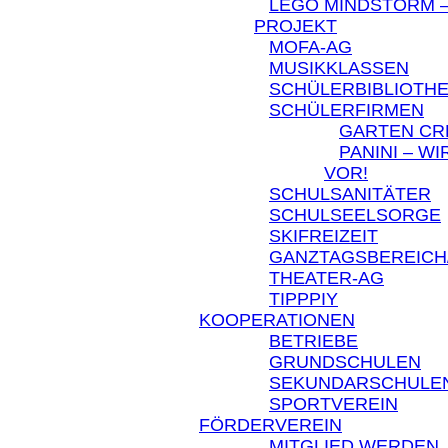
LEGO MINDSTORM –
PROJEKT
MOFA-AG
MUSIKKLASSEN
SCHÜLERBIBLIOTH
SCHÜLERFIRMEN
GARTEN C
PANINI – W
VOR!
SCHULSANITÄTER
SCHULSEELSORGE
SKIFREIZEIT
GANZTAGSBEREICH
THEATER-AG
TIPPPIY
KOOPERATIONEN
BETRIEBE
GRUNDSCHULEN
SEKUNDARSCHULE
SPORTVEREIN
FÖRDERVEREIN
MITGLIED WERDEN