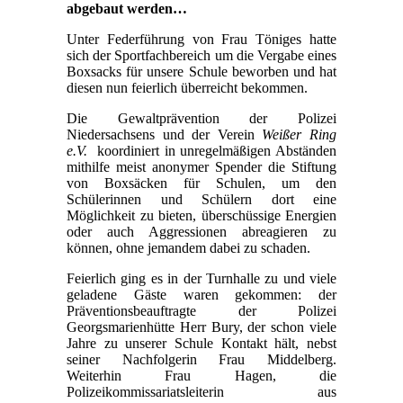
abgebaut werden…
die
LWS
Unter Federführung von Frau Töniges hatte
–
sich der Sportfachbereich um die Vergabe eines
erste
Boxsacks für unsere Schule beworben und hat
Impressionen
diesen nun feierlich überreicht bekommen.
Die Gewaltprävention der Polizei
Niedersachsens und der Verein
Weißer Ring
e.V.
koordiniert in unregelmäßigen Abständen
mithilfe meist anonymer Spender die Stiftung
von Boxsäcken für Schulen, um den
Schülerinnen und Schülern dort eine
Möglichkeit zu bieten, überschüssige Energien
oder auch Aggressionen abreagieren zu
können, ohne jemandem dabei zu schaden.
Feierlich ging es in der Turnhalle zu und viele
geladene Gäste waren gekommen: der
Präventionsbeauftragte der Polizei
Georgsmarienhütte Herr Bury, der schon viele
Jahre zu unserer Schule Kontakt hält, nebst
seiner Nachfolgerin Frau Middelberg.
Weiterhin Frau Hagen, die
Polizeikommissariatsleiterin aus