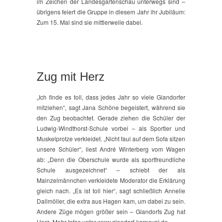
im Zeichen der Landesgartenschau unterwegs sind –
übrigens feiert die Gruppe in diesem Jahr ihr Jubiläum:
Zum 15. Mal sind sie mittlerweile dabei.
Zug mit Herz
„Ich finde es toll, dass jedes Jahr so viele Glandorfer
mitziehen“, sagt Jana Schöne begeistert, während sie
den Zug beobachtet. Gerade ziehen die Schüler der
Ludwig-Windthorst-Schule vorbei – als Sportler und
Muskelprotze verkleidet. „Nicht faul auf dem Sofa sitzen
unsere Schüler“, liest André Winterberg vom Wagen
ab: „Denn die Oberschule wurde als sportfreundliche
Schule ausgezeichnet“ – schiebt der als
Mainzelmännchen verkleidete Moderator die Erklärung
gleich nach. „Es ist toll hier“, sagt schließlich Annelie
Dallmöller, die extra aus Hagen kam, um dabei zu sein.
Andere Züge mögen größer sein – Glandorfs Zug hat
Herz. Mehr Infos unter www.glandorf-karneval.de.