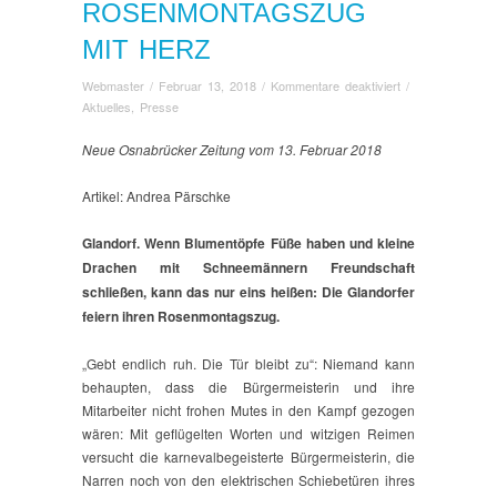
ROSENMONTAGSZUG
MIT HERZ
für
Webmaster
/
Februar 13, 2018
/
Kommentare deaktiviert
/
Glandorfer
Aktuelles
,
Presse
Rosenmontagszu
mit
Neue Osnabrücker Zeitung vom 13. Februar 2018
Herz
Artikel: Andrea Pärschke
Glandorf. Wenn Blumentöpfe Füße haben und kleine
Drachen mit Schneemännern Freundschaft
schließen, kann das nur eins heißen: Die Glandorfer
feiern ihren Rosenmontagszug.
„Gebt endlich ruh. Die Tür bleibt zu“: Niemand kann
behaupten, dass die Bürgermeisterin und ihre
Mitarbeiter nicht frohen Mutes in den Kampf gezogen
wären: Mit geflügelten Worten und witzigen Reimen
versucht die karnevalbegeisterte Bürgermeisterin, die
Narren noch von den elektrischen Schiebetüren ihres