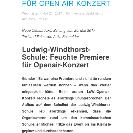
FÜR OPEN AIR KONZERT
für
Webmaster
/
Mai 21, 2017
/
Kommentare deaktiviert
/
Feuchte
Aktuelles
,
Presse
Premiere
für
Neue Osnabrücker Zeitung vom 20. Mai 2017
Open
Text und Fotos von Anke Schneider
Air
Ludwig-Windthorst-
Konzert
Schule: Feuchte Premiere
für Openair-Konzert
Glandorf. Es war eine Premiere und sie hätte rundum
fantastisch werden können – wenn das Wetter
mitgespielt hätte. Beim ersten LuWi-Openair-
Konzert regnete es allerdings ununterbrochen. Der
Aufbau auf dem Schulhof der Ludwig-Windthorst-
Schule ließ allerdings erkennen, dass die
Organisatoren rund um den kommissarischen
Schulleiter Michael Fritze das Event bis ins Kleinste
geplant und durchdacht hatten.