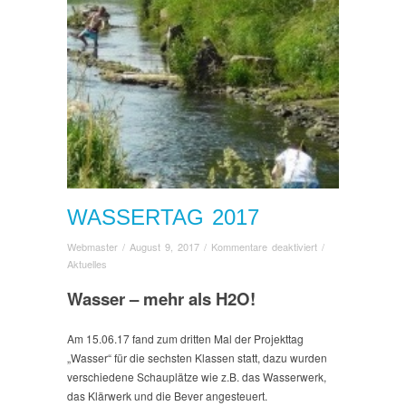
WASSERTAG 2017
für
Webmaster
/
August 9, 2017
/
Kommentare deaktiviert
/
Wassertag
Aktuelles
2017
Wasser – mehr als H2O!
Am 15.06.17 fand zum dritten Mal der Projekttag
„Wasser“ für die sechsten Klassen statt, dazu wurden
verschiedene Schauplätze wie z.B. das Wasserwerk,
das Klärwerk und die Bever angesteuert.