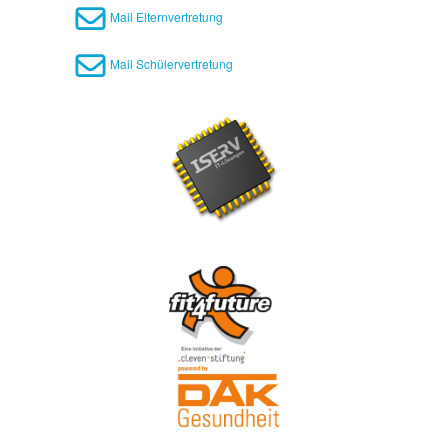
Mail Elternvertretung
Mail Schülervertretung