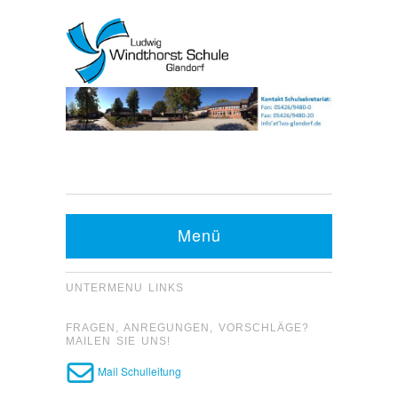
Kontakt Sekretariat:
Telefon: 05426 9480-0
Menü
Fax: 05426 9480-20
UNTERMENU LINKS
FRAGEN, ANREGUNGEN, VORSCHLÄGE?
MAILEN SIE UNS!
Mail Schulleitung