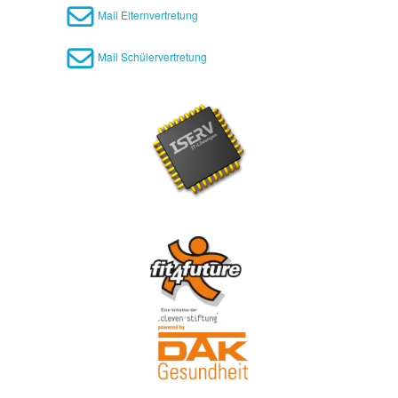
Mail Elternvertretung
Mail Schülervertretung