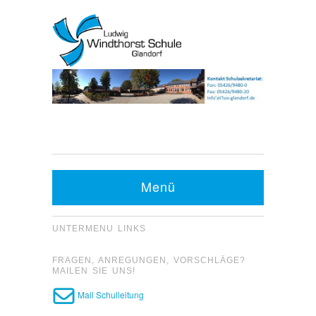
Kontakt Sekretariat:
Telefon: 05426 9480-0
Menü
Fax: 05426 9480-20
UNTERMENU LINKS
FRAGEN, ANREGUNGEN, VORSCHLÄGE?
MAILEN SIE UNS!
Mail Schulleitung