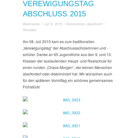
VEREWIGUNGSTAG
ABSCHLUSS 2015
für
Webmaster
/
Juli 8, 2015
/
Kommentare deaktiviert
/
Verewigungstag
Aktuelles
Abschluss
2015
Am 08. Juli 2015 kam es zum traditionellen
„Verewigungstag“ der Abschlussschülerinnen und -
schüler. Danke an 65 Jugendliche aus den 9. und 10.
Klassen der auslaufenden Haupt- und Realschule für
einen runden „Chaos-Morgen“, der keinen Menschen
überfordert oder diskriminiert hat. Wir wünschen euch
für den späteren Vormittag ein schönes gemeinsames
Frühstück!