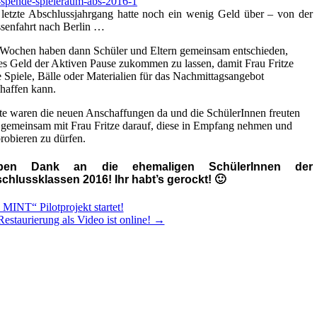
vom
letzte Abschlussjahrgang hatte noch ein wenig Geld über – von der
Abschlussjahrgan
senfahrt nach Berlin …
2016!
Wochen haben dann Schüler und Eltern gemeinsam entschieden,
es Geld der Aktiven Pause zukommen zu lassen, damit Frau Fritze
 Spiele, Bälle oder Materialien für das Nachmittagsangebot
haffen kann.
e waren die neuen Anschaffungen da und die SchülerInnen freuten
 gemeinsam mit Frau Fritze darauf, diese in Empfang nehmen und
robieren zu dürfen.
eben Dank an die ehemaligen SchülerInnen der
chlussklassen 2016! Ihr habt’s gerockt! 🙂
MINT“ Pilotprojekt startet!
estaurierung als Video ist online! →