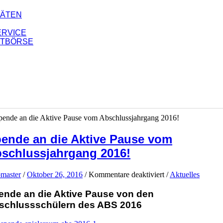
TÄTEN
ERVICE
KTBÖRSE
ende an die Aktive Pause vom
schlussjahrgang 2016!
für
master
/
Oktober 26, 2016
/
Kommentare deaktiviert
/
Aktuelles
Spende
an
ende an die Aktive Pause von den
die
schlussschülern des ABS 2016
Aktive
Pause