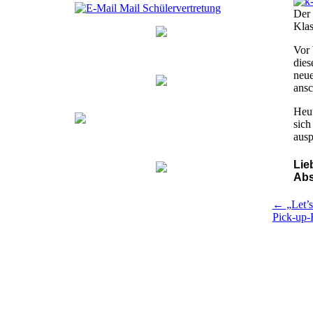
Mail Schülervertretung
Der 
Klas
Vor 
dies
neue
ansc
Heut
sich
ausp
Li
Abs
← „Let’s 
Pick-up-R