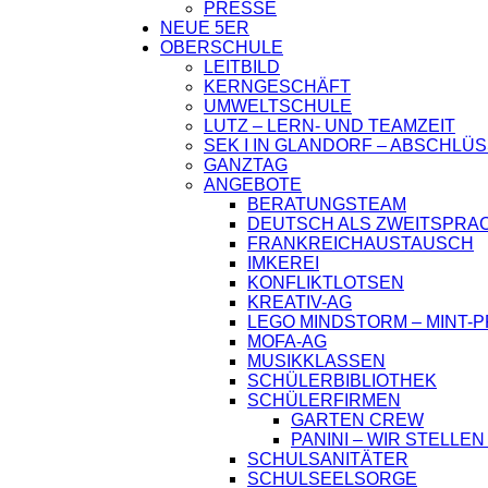
PRESSE
NEUE 5ER
OBERSCHULE
LEITBILD
KERNGESCHÄFT
UMWELTSCHULE
LUTZ – LERN- UND TEAMZEIT
SEK I IN GLANDORF – ABSCHLÜ
GANZTAG
ANGEBOTE
BERATUNGSTEAM
DEUTSCH ALS ZWEITSPRA
FRANKREICHAUSTAUSCH
IMKEREI
KONFLIKTLOTSEN
KREATIV-AG
LEGO MINDSTORM – MINT-
MOFA-AG
MUSIKKLASSEN
SCHÜLERBIBLIOTHEK
SCHÜLERFIRMEN
GARTEN CREW
PANINI – WIR STELLEN
SCHULSANITÄTER
SCHULSEELSORGE