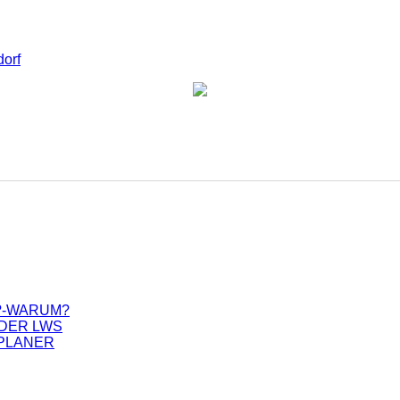
?-WARUM?
DER LWS
LPLANER