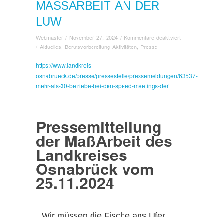
MASSARBEIT AN DER L
UW
für
Webmaster
/
November 27, 2024
/
Kommentare deaktiviert
Speed-
/
Aktuelles
,
Berufsvorbereitung Aktivitäten
,
Presse
Meetings
der
https://www.landkreis-
MaßArbeit
osnabrueck.de/presse/pressestelle/pressemeldungen/63537-
an
mehr-als-30-betriebe-bei-den-speed-meetings-der
der
LuW
Pressemitteilung
der MaßArbeit des
Landkreises
Osnabrück vom
25.11.2024
„
Wir müssen die Fische ans Ufer