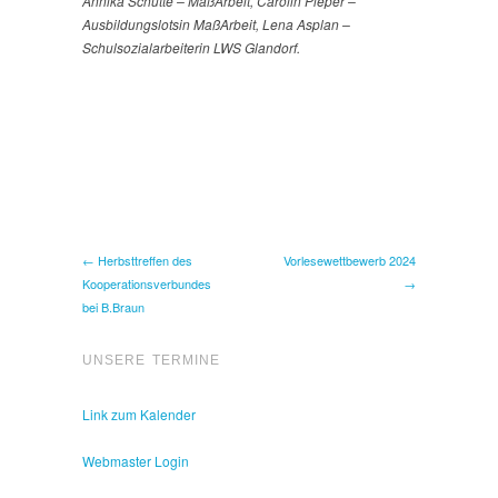
Annika Schütte – MaßArbeit, Carolin Pieper –
Ausbildungslotsin MaßArbeit, Lena Asplan –
Schulsozialarbeiterin LWS Glandorf.
← Herbsttreffen des
Vorlesewettbewerb 2024
Kooperationsverbundes
→
bei B.Braun
UNSERE TERMINE
Link zum Kalender
Webmaster Login