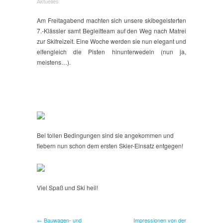
Skihasen
Aktuelles
on
tour!
Am Freitagabend machten sich unsere skibegeisterten
7.-Klässler samt Begleitteam auf den Weg nach Matrei
zur Skifreizeit. Eine Woche werden sie nun elegant und
elfengleich die Pisten hinunterwedeln (nun ja,
meistens…).
Bei tollen Bedingungen sind sie angekommen und
fiebern nun schon dem ersten Skier-Einsatz entgegen!
Viel Spaß und Ski heil!
← Bauwagen- und
Impressionen von der