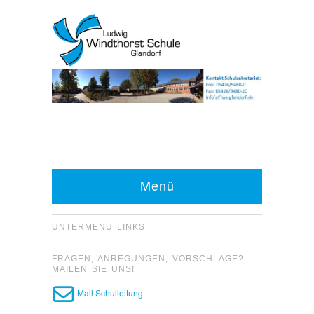
Kontakt Sekretariat:
Telefon: 05426 9480-0
Menü
Fax: 05426 9480-20
UNTERMENU LINKS
FRAGEN, ANREGUNGEN, VORSCHLÄGE?
MAILEN SIE UNS!
Mail Schulleitung