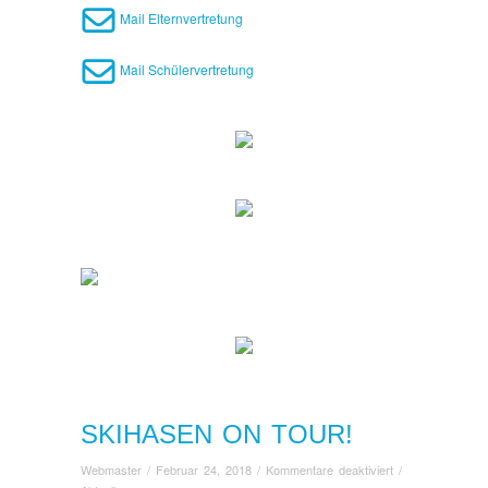
Mail Elternvertretung
Mail Schülervertretung
SKIHASEN ON TOUR!
für
Webmaster
/
Februar 24, 2018
/
Kommentare deaktiviert
/