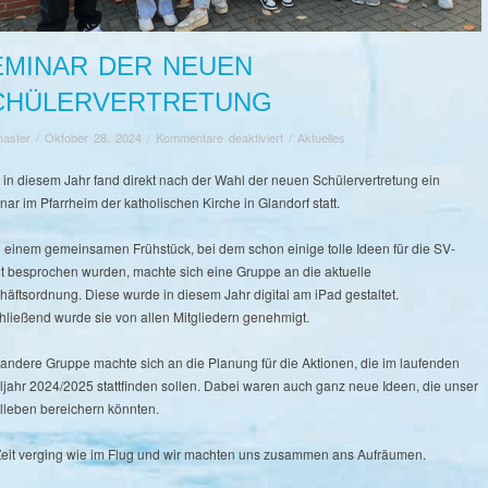
EMINAR DER NEUEN
CHÜLERVERTRETUNG
für
aster
/
Oktober 28, 2024
/
Kommentare deaktiviert
/
Aktuelles
Seminar
der
 in diesem Jahr fand direkt nach der Wahl der neuen Schülervertretung ein
neuen
ar im Pfarrheim der katholischen Kirche in Glandorf statt.
Schülervertretung
 einem gemeinsamen Frühstück, bei dem schon einige tolle Ideen für die SV-
it besprochen wurden, machte sich eine Gruppe an die aktuelle
äftsordnung. Diese wurde in diesem Jahr digital am iPad gestaltet.
hließend wurde sie von allen Mitgliedern genehmigt.
 andere Gruppe machte sich an die Planung für die Aktionen, die im laufenden
ljahr 2024/2025 stattfinden sollen. Dabei waren auch ganz neue Ideen, die unser
lleben bereichern könnten.
Zeit verging wie im Flug und wir machten uns zusammen ans Aufräumen.