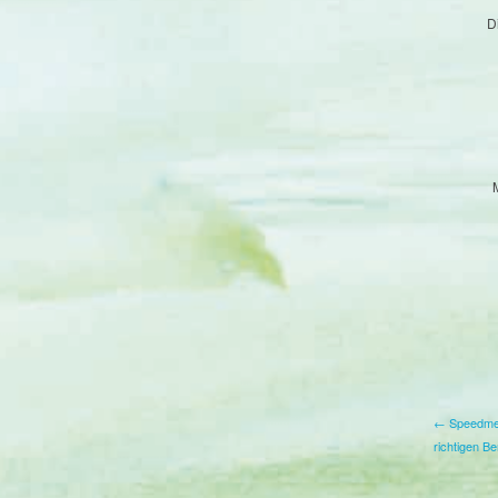
Di
← Speedmee
richtigen B