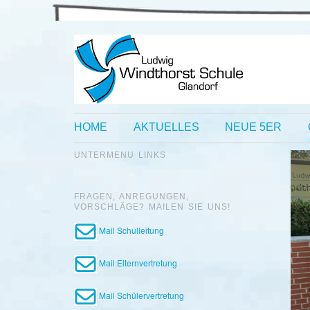
HOME
AKTUELLES
NEUE 5ER
UNTERMENU LINKS
FRAGEN, ANREGUNGEN,
VORSCHLÄGE? MAILEN SIE UNS!
Mail Schulleitung
Mail Elternvertretung
Mail Schülervertretung