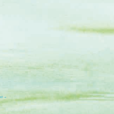
en! →