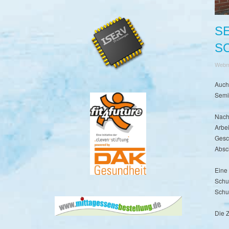
S
S
Webm
Auch
Semin
Nach
Arbe
Gesch
Absc
Eine
Schu
Schu
Die 