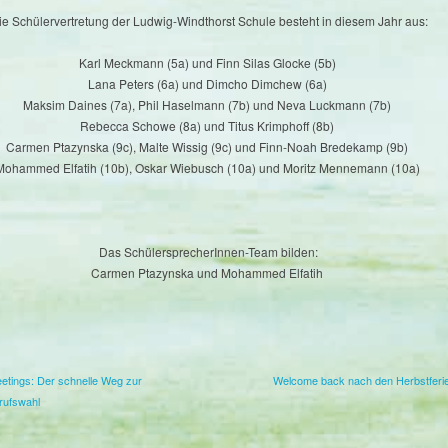
e Schülervertretung der Ludwig-Windthorst Schule besteht in diesem Jahr aus:
Karl Meckmann (5a) und Finn Silas Glocke (5b)
Lana Peters (6a) und Dimcho Dimchew (6a)
Maksim Daines (7a), Phil Haselmann (7b) und Neva Luckmann (7b)
Rebecca Schowe (8a) und Titus Krimphoff (8b)
Carmen Ptazynska (9c), Malte Wissig (9c) und Finn-Noah Bredekamp (9b)
Mohammed Elfatih (10b), Oskar Wiebusch (10a) und Moritz Mennemann (10a)
Das SchülersprecherInnen-Team bilden:
Carmen Ptazynska und Mohammed Elfatih
tings: Der schnelle Weg zur
Welcome back nach den Herbstferi
erufswahl