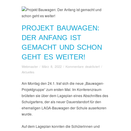
PROJEKT BAUWAGEN:
DER ANFANG IST
GEMACHT UND SCHON
GEHT ES WEITER!
für
Webmaster
/
März 8, 2022
/
Kommentare deaktiviert
/
Projekt
Aktuelles
Bauwagen:
Der
Am Montag den 24.1. traf sich die neue „Bauwagen-
Anfang
Projektgruppe“ zum ersten Mal. Im Konferenzraum
ist
brüteten sie über dem Lageplan eines Abschnittes des
gemacht
Schulgartens, der als neuer Dauerstandort für den
und
ehemaligen LAGA-Bauwagen der Schule auserkoren
schon
wurde.
geht
es
Auf dem Lageplan konnten die Schülerinnen und
weiter!