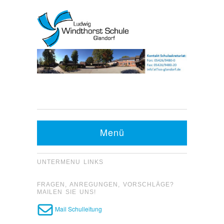
Kontakt Sekretariat:
Telefon: 05426 9480-0
Menü
Fax: 05426 9480-20
UNTERMENU LINKS
FRAGEN, ANREGUNGEN, VORSCHLÄGE?
MAILEN SIE UNS!
Mail Schulleitung