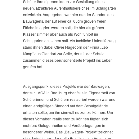
Schüler ihre eigenen Ideen zur Gestaltung eines
neuen, attraktiven Aufenthaltsbereiches im Schulgarten
entwickeln. Vorgegeben war hier nur der Standort des
Bauwagens, der auf einer ca. 65qm großen freien
Fläche integriert werden soll, die hier als grünes
Klassenzimmer aber auch als Wohlfühlort im
Schulgarten entstehen soll. Als fachliche Unterstützung
stand ihnen dabei Oliver Hagedorn der Firma „Leo
kümp“ aus Glandorf zur Seite, der mit der Schule
zusammen dieses berufsorientierte Projekt ins Leben
gerufen hat.
Ausgangspunkt dieses Projekts war der Bauwagen,
der zur LAGA in Bad Iburg ebenfalls in Eigenarbeit von
Schülerinnen und Schülern restauriert worden war und
einen endgültigen Standort auf dem Schulgelände
erhalten sollte, um ihn sinnvoll nutzen zu können. Um
dieses Vorhaben realisieren zu können fügten sich
mehrere Gelegenheiten und Vorüberlegungen in
besonderer Weise. Das „Bauwagen-Projekt“ zeichnet
sich dadurch aus, dass alle Beteiligte von Anfang an