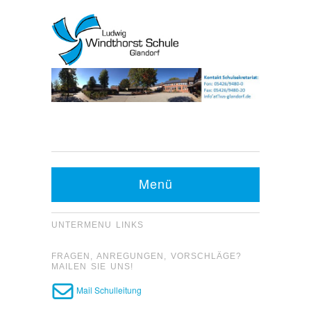
Kontakt Sekretariat:
Telefon: 05426 9480-0
Menü
Fax: 05426 9480-20
UNTERMENU LINKS
FRAGEN, ANREGUNGEN, VORSCHLÄGE?
MAILEN SIE UNS!
Mail Schulleitung