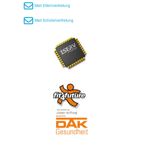
Mail Elternvertretung
Mail Schülervertretung