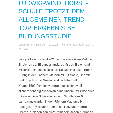
LUDWIG-WINDTHORST-
SCHULE TROTZT DEM
ALLGEMEINEN TREND –
TOP ERGEBNIS BEI
BILDUNGSSTUDIE
für
Webmaster
/
Februar 10, 2026
/
Kommentare deaktiviert
/
Ludwig-
Aktuelles
Windthorst-
Schule
Im IQB-Bildungstrend 2024 wurde zum dritten Mal das
trotzt
Erreichen der Bildungsstandards für den Ersten und
dem
Mittleren Schulabschluss der Kultusministerkonferenz
allgemeinen
(KMK) in den Fächern Mathematik, Biologie, Chemie
Trend
und Physik in der Sekundarstufe I überprüft.
–
Knapp 1600 Schulen wurden deutschlandweit
Top
stichprobenartig ausgewählt und unsere LWS war auch
Ergebnis
mit dabei. Alle Schülerinnen und Schüler des 9.
bei
Jahrgangs wurden in den Fächern Mathematik,
Bildungsstudie
Biologie, Physik und Chemie auf Herz und Nieren
überprüft. Neben den nicht immer einfachen Aufgaben,