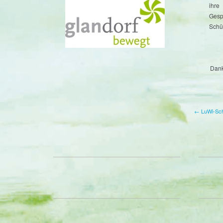
ihre
Gesp
Schül
Dank
← LuWi-Schu