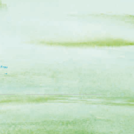
e Frau
→