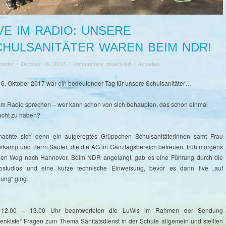
VE IM RADIO: UNSERE
CHULSANITÄTER WAREN BEIM NDR!
für
aster
/
Oktober 16, 2017
/
Kommentare deaktiviert
/
Aktuelles
Live
im
16. Oktober 2017 war ein bedeutender Tag für unsere Schulsanitäter…
Radio:
unsere
 im Radio sprechen – wer kann schon von sich behaupten, das schon einmal
Schulsanitäter
cht zu haben?
waren
beim
achte sich denn ein aufgeregtes Grüppchen Schulsanitäterinnen samt Frau
NDR!
rkamp und Herrn Sauter, die die AG im Ganztagsbereich betreuen, früh morgens
den Weg nach Hannover. Beim NDR angelangt, gab es eine Führung durch die
ostudios und eine kurze technische Einweisung, bevor es dann live „auf
ung“ ging.
 12.00 – 13.00 Uhr beantworteten die LuWis im Rahmen der Sendung
ttenkiste“ Fragen zum Thema Sanitätsdienst in der Schule allgemein und stellten