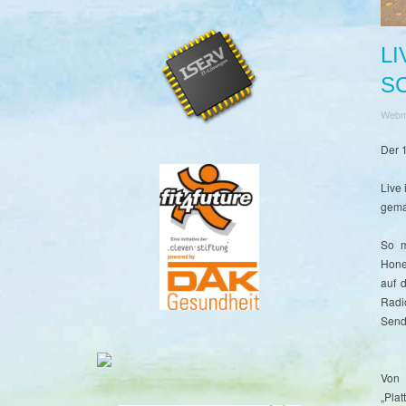
LI
S
Webm
Der 
Live
gema
So m
Hone
auf 
Radi
Send
Von
„Pla