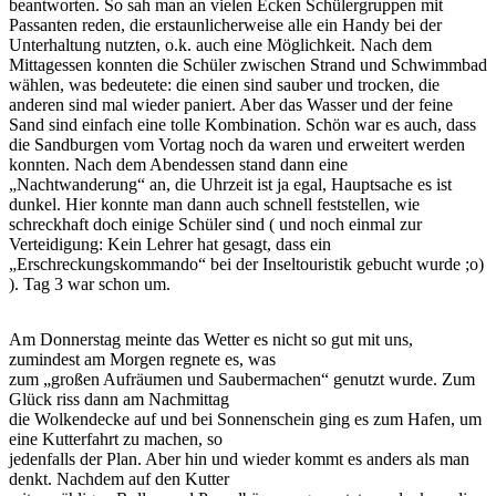
beantworten. So sah man an vielen Ecken Schülergruppen mit
Passanten reden, die erstaunlicherweise alle ein Handy bei der
Unterhaltung nutzten, o.k. auch eine Möglichkeit. Nach dem
Mittagessen konnten die Schüler zwischen Strand und Schwimmbad
wählen, was bedeutete: die einen sind sauber und trocken, die
anderen sind mal wieder paniert. Aber das Wasser und der feine
Sand sind einfach eine tolle Kombination. Schön war es auch, dass
die Sandburgen vom Vortag noch da waren und erweitert werden
konnten. Nach dem Abendessen stand dann eine
„Nachtwanderung“ an, die Uhrzeit ist ja egal, Hauptsache es ist
dunkel. Hier konnte man dann auch schnell feststellen, wie
schreckhaft doch einige Schüler sind ( und noch einmal zur
Verteidigung: Kein Lehrer hat gesagt, dass ein
„Erschreckungskommando“ bei der Inseltouristik gebucht wurde ;o)
). Tag 3 war schon um.
Am Donnerstag meinte das Wetter es nicht so gut mit uns,
zumindest am Morgen regnete es, was
zum „großen Aufräumen und Saubermachen“ genutzt wurde. Zum
Glück riss dann am Nachmittag
die Wolkendecke auf und bei Sonnenschein ging es zum Hafen, um
eine Kutterfahrt zu machen, so
jedenfalls der Plan. Aber hin und wieder kommt es anders als man
denkt. Nachdem auf den Kutter