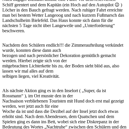
Schiff geentert und dem Kapitän (ein Hoch auf den Autopilot 😉 )
Löcher in den Bauch gefragt werden. Nach ruhiger Fahrt erreichte
man bei bestem Wetter Langeoog und nach kurzem Fußmarsch das
Landschulheim Bielefeld. Das Haus konnte sich dann für die
nächsten 5 Tage nicht über Langeweile und „Unterforderung“
beschweren.
Nachdem den Schülern endlich!!! die Zimmeraufteilung verkündet
wurde, konnten diese dann auch
bezogen und nach persönlicher Dekoration gemütlich gemacht
werden. Hierbei zeigte sich von der
mitgebrachten Lichterkette bis zu, der Boden sieht blöd aus, also
lassen wir mal alles auf dem
selbigen liegen, viel Kreativität.
Als nächste Aktion ging es in den Inselort ( „Super, da ist
Rossmann“ ), im Ort musste den in der
Nachsaison verbliebenen Touristen mit Hund doch erst mal gezeigt
werden, wer jetzt auch für eine
Woche da ist und dass die Dezibel auf der Insel jetzt doch etwas
erhöht sind. Nach dem Abendessen, dem Quatschen und dem
Spielen ging es dann ins Bett, wobei sich eine Diskrepanz in der
Bedeutung des Wortes „Nachtruhe“ zwischen den Schülern und den