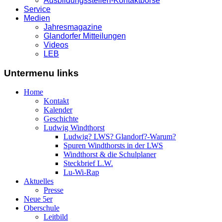
Ausbildungsstellen-Kontaktbörse
Service
Medien
Jahresmagazine
Glandorfer Mitteilungen
Videos
LEB
Untermenu links
Home
Kontakt
Kalender
Geschichte
Ludwig Windthorst
Ludwig? LWS? Glandorf?-Warum?
Spuren Windthorsts in der LWS
Windthorst & die Schulplaner
Steckbrief L.W.
Lu-Wi-Rap
Aktuelles
Presse
Neue 5er
Oberschule
Leitbild