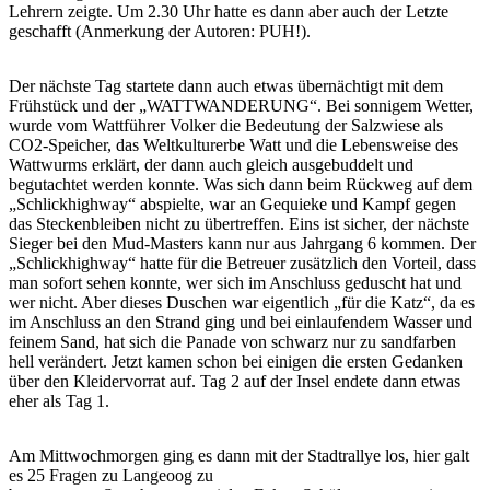
Lehrern zeigte. Um 2.30 Uhr hatte es dann aber auch der Letzte
geschafft (Anmerkung der Autoren: PUH!).
Der nächste Tag startete dann auch etwas übernächtigt mit dem
Frühstück und der „WATTWANDERUNG“. Bei sonnigem Wetter,
wurde vom Wattführer Volker die Bedeutung der Salzwiese als
CO2-Speicher, das Weltkulturerbe Watt und die Lebensweise des
Wattwurms erklärt, der dann auch gleich ausgebuddelt und
begutachtet werden konnte. Was sich dann beim Rückweg auf dem
„Schlickhighway“ abspielte, war an Gequieke und Kampf gegen
das Steckenbleiben nicht zu übertreffen. Eins ist sicher, der nächste
Sieger bei den Mud-Masters kann nur aus Jahrgang 6 kommen. Der
„Schlickhighway“ hatte für die Betreuer zusätzlich den Vorteil, dass
man sofort sehen konnte, wer sich im Anschluss geduscht hat und
wer nicht. Aber dieses Duschen war eigentlich „für die Katz“, da es
im Anschluss an den Strand ging und bei einlaufendem Wasser und
feinem Sand, hat sich die Panade von schwarz nur zu sandfarben
hell verändert. Jetzt kamen schon bei einigen die ersten Gedanken
über den Kleidervorrat auf. Tag 2 auf der Insel endete dann etwas
eher als Tag 1.
Am Mittwochmorgen ging es dann mit der Stadtrallye los, hier galt
es 25 Fragen zu Langeoog zu