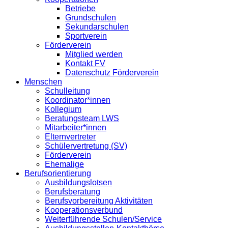
Betriebe
Grundschulen
Sekundarschulen
Sportverein
Förderverein
Mitglied werden
Kontakt FV
Datenschutz Förderverein
Menschen
Schulleitung
Koordinator*innen
Kollegium
Beratungsteam LWS
Mitarbeiter*innen
Elternvertreter
Schülervertretung (SV)
Förderverein
Ehemalige
Berufsorientierung
Ausbildungslotsen
Berufsberatung
Berufsvorbereitung Aktivitäten
Kooperationsverbund
Weiterführende Schulen/Service