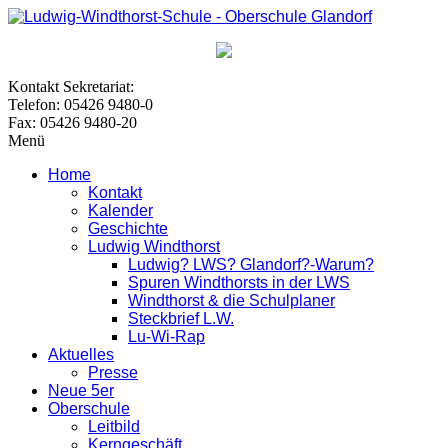
Kontakt Sekretariat:
Telefon: 05426 9480-0
Fax: 05426 9480-20
Menü
Home
Kontakt
Kalender
Geschichte
Ludwig Windthorst
Ludwig? LWS? Glandorf?-Warum?
Spuren Windthorsts in der LWS
Windthorst & die Schulplaner
Steckbrief L.W.
Lu-Wi-Rap
Aktuelles
Presse
Neue 5er
Oberschule
Leitbild
Kerngeschäft