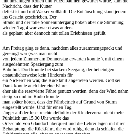
mit unzähligen Rollen und Purzelbäumen gewartet wurde, kam die
Nachricht, dass der Kutter
defekt ist und mit Wasser vollläuft. Die Enttäuschung stand jedem
ins Gesicht geschrieben. Der
Strand und der tolle Sonnenuntergang hoben aber die Stimmung
wieder. Tag 4 war zwar etwas anders
als geplant, aber dennoch mit tollen Erlebnissen gefüllt.
Am Freitag ging es dann, nachdem alles zusammengepackt und
gereinigt war (was man nicht
von jedem Zimmer am Donnerstag erwarten konnte ), mit einem
ausgedehntem Spaziergang zum
Bahnhof. Dort konnte bei starkem Seegang, der bei einigen
erstaunlicherweise kein Hindernis für
ein Nickerchen war, die Rückfahrt angetreten werden. Gott sei
Dank konnte auch hier eine Fähre
eher als die reservierte Fähre genutzt werden, denn der Wind nahm
stetig zu und im Radio konnte
man später hören, dass der Fährbetrieb auf Grund von Sturm
eingestellt wurde. Und für einen Tag
länger auf der Insel reichte definitiv der Kleidervorrat nicht mehr.
Pünktlich um 15.30 Uhr wurde das
Ortsschild von Glandorf überquert und die Lehrer lagen mit ihrer
Behauptung, die Rückfahrt, die wird ruhig, denn da schlafen die