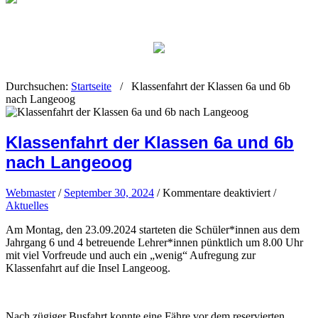
Durchsuchen:
Startseite
/
Klassenfahrt der Klassen 6a und 6b
nach Langeoog
Klassenfahrt der Klassen 6a und 6b
nach Langeoog
für
Webmaster
/
September 30, 2024
/
Kommentare deaktiviert
/
Klassenfah
Aktuelles
der
Am Montag, den 23.09.2024 starteten die Schüler*innen aus dem
Klassen
Jahrgang 6 und 4 betreuende Lehrer*innen pünktlich um 8.00 Uhr
6a
mit viel Vorfreude und auch ein „wenig“ Aufregung zur
und
Klassenfahrt auf die Insel Langeoog.
6b
nach
Langeoog
Nach zügiger Busfahrt konnte eine Fähre vor dem reservierten