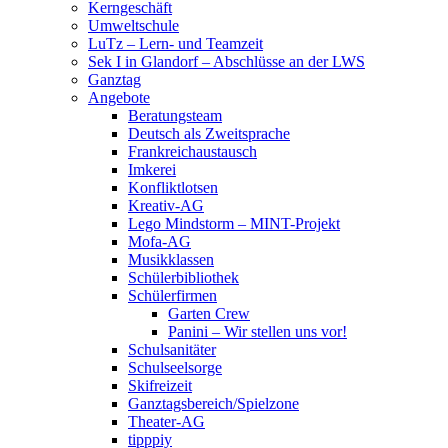
Kerngeschäft
Umweltschule
LuTz – Lern- und Teamzeit
Sek I in Glandorf – Abschlüsse an der LWS
Ganztag
Angebote
Beratungsteam
Deutsch als Zweitsprache
Frankreichaustausch
Imkerei
Konfliktlotsen
Kreativ-AG
Lego Mindstorm – MINT-Projekt
Mofa-AG
Musikklassen
Schülerbibliothek
Schülerfirmen
Garten Crew
Panini – Wir stellen uns vor!
Schulsanitäter
Schulseelsorge
Skifreizeit
Ganztagsbereich/Spielzone
Theater-AG
tipppiy