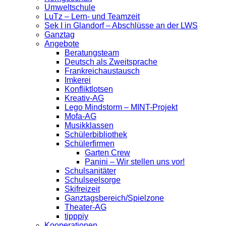
Umweltschule
LuTz – Lern- und Teamzeit
Sek I in Glandorf – Abschlüsse an der LWS
Ganztag
Angebote
Beratungsteam
Deutsch als Zweitsprache
Frankreichaustausch
Imkerei
Konfliktlotsen
Kreativ-AG
Lego Mindstorm – MINT-Projekt
Mofa-AG
Musikklassen
Schülerbibliothek
Schülerfirmen
Garten Crew
Panini – Wir stellen uns vor!
Schulsanitäter
Schulseelsorge
Skifreizeit
Ganztagsbereich/Spielzone
Theater-AG
tipppiy
Kooperationen