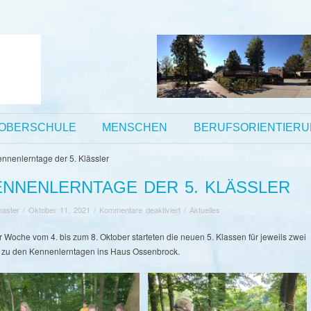
OBERSCHULE
MENSCHEN
BERUFSORIENTIER
ENNENLERNTAGE DER 5. KLÄSSLER
für
aster
/
Oktober 11, 2021
/
Kommentare deaktiviert
/
Aktuelles
Kennenlerntage
der
r Woche vom 4. bis zum 8. Oktober starteten die neuen 5. Klassen für jeweils zwei
5.
 zu den Kennenlerntagen ins Haus Ossenbrock.
Klässler