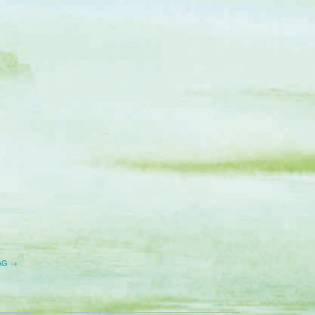
-AG →