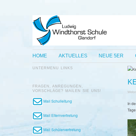
HOME
AKTUELLES
NEUE 5ER
UNTERMENU LINKS
K
FRAGEN, ANREGUNGEN,
VORSCHLÄGE? MAILEN SIE UNS!
Webm
Mail Schulleitung
In de
Tage
Mail Elternvertretung
Mail Schülervertretung