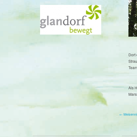
Dort
Stra
Team
Als H
Mars
← Meisenni