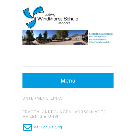
Kontakt Sekretariat:
Telefon: 05426 9480-0
Menü
Fax: 05426 9480-20
UNTERMENU LINKS
FRAGEN, ANREGUNGEN, VORSCHLÄGE?
MAILEN SIE UNS!
Mail Schulleitung