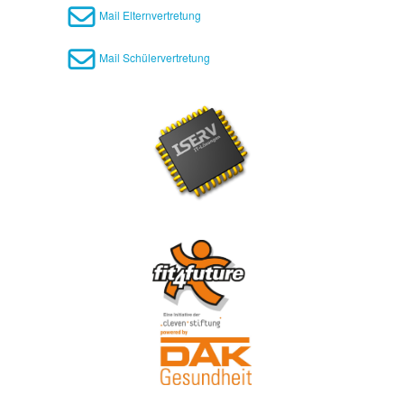
Mail Elternvertretung
Mail Schülervertretung