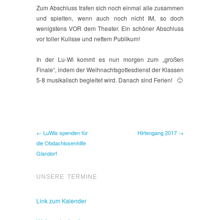
Zum Abschluss trafen sich noch einmal alle zusammen
und spielten, wenn auch noch nicht IM, so doch
wenigstens VOR dem Theater. Ein schöner Abschluss
vor toller Kulisse und nettem Publikum!
In der Lu-Wi kommt es nun morgen zum „großen
Finale“, indem der Weihnachtsgottesdienst der Klassen
5-8 musikalisch begleitet wird. Danach sind Ferien! 🙂
← LuWis spenden für
Hirtengang 2017 →
die Obdachlosenhilfe
Glandorf
UNSERE TERMINE
Link zum Kalender