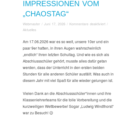
IMPRESSIONEN VOM
„CHAOSTAG“
für
Webmaster
/
Juni 17, 2026
/
Kommentare deaktiviert
/
Impressionen
Aktuelles
vom
„Chaostag“
Am 17.06.2026 war es so weit, unsere 10er und ein
paar 9er hatten, in ihren Augen wahrscheinlich
„endlich“ ihren letzten Schultag. Und wie es sich als
Abschlussschüler gehört, musste alles dafür getan
werden, dass der Unterricht in den ersten beiden
Stunden für alle anderen Schüler ausfällt. Was auch in
diesem Jahr mit viel Spaß für alle wieder gelungen ist.
Vielen Dank an die Abschlussschüler*innen und ihre
Klassenlehrerteams für die tolle Vorbereitung und die
kurzweiligen Wettbewerbe! Sogar „Ludwig Windthorst“
war zu Besuch! 😉