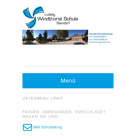
Kontakt Sekretariat:
Telefon: 05426 9480-0
Menü
Fax: 05426 9480-20
UNTERMENU LINKS
FRAGEN, ANREGUNGEN, VORSCHLÄGE?
MAILEN SIE UNS!
Mail Schulleitung