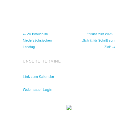
← Zu Besuch im
Entlassfeier 2026 –
Niedersächsischen
„Schritt für Schritt zum
Landtag
Ziel“ →
UNSERE TERMINE
Link zum Kalender
Webmaster Login