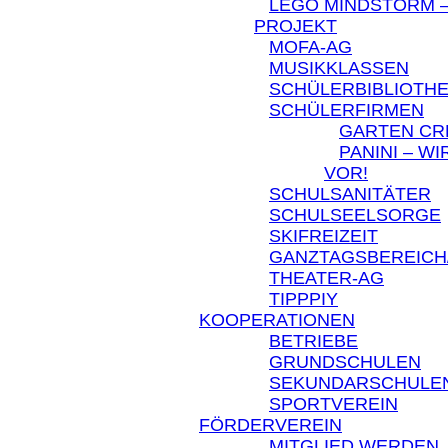
LEGO MINDSTORM –
PROJEKT
MOFA-AG
MUSIKKLASSEN
SCHÜLERBIBLIOTH
SCHÜLERFIRMEN
GARTEN C
PANINI – W
VOR!
SCHULSANITÄTER
SCHULSEELSORGE
SKIFREIZEIT
GANZTAGSBEREICH
THEATER-AG
TIPPPIY
KOOPERATIONEN
BETRIEBE
GRUNDSCHULEN
SEKUNDARSCHULE
SPORTVEREIN
FÖRDERVEREIN
MITGLIED WERDEN