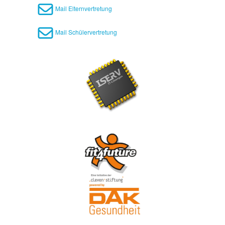
Mail Elternvertretung
Mail Schülervertretung