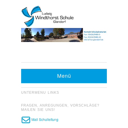
Kontakt Sekretariat:
Telefon: 05426 9480-0
Menü
Fax: 05426 9480-20
UNTERMENU LINKS
FRAGEN, ANREGUNGEN, VORSCHLÄGE?
MAILEN SIE UNS!
Mail Schulleitung