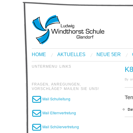
HOME
AKTUELLES
NEUE 5ER
UNTERMENU LINKS
K
By
o
FRAGEN, ANREGUNGEN,
VORSCHLÄGE? MAILEN SIE UNS!
Ter
Mail Schulleitung
Da
Mail Elternvertretung
Mail Schülervertretung