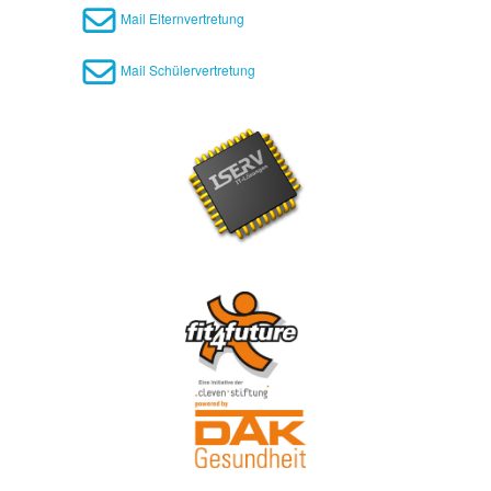
Mail Elternvertretung
Mail Schülervertretung