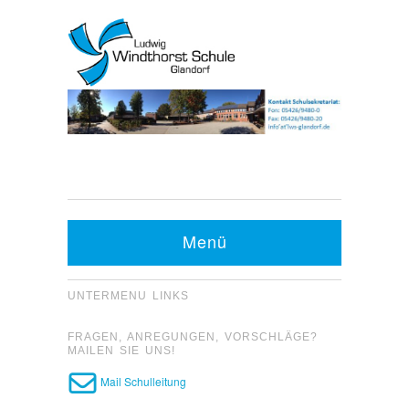
Kontakt Sekretariat:
Telefon: 05426 9480-0
Menü
Fax: 05426 9480-20
UNTERMENU LINKS
FRAGEN, ANREGUNGEN, VORSCHLÄGE?
MAILEN SIE UNS!
Mail Schulleitung