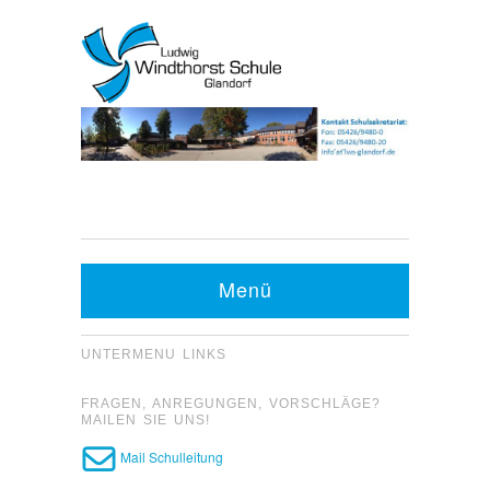
Kontakt Sekretariat:
Telefon: 05426 9480-0
Menü
Fax: 05426 9480-20
UNTERMENU LINKS
FRAGEN, ANREGUNGEN, VORSCHLÄGE?
MAILEN SIE UNS!
Mail Schulleitung