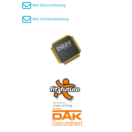
Mail Elternvertretung
Mail Schülervertretung