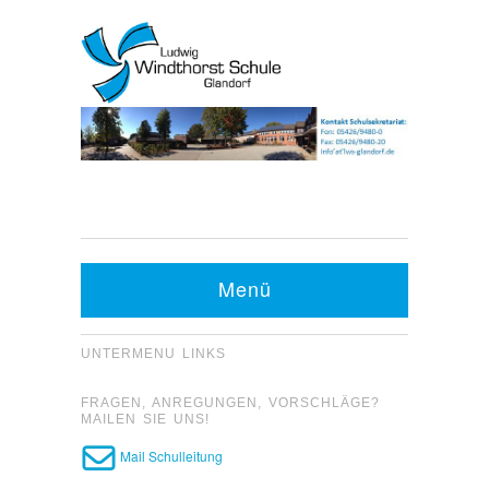
Kontakt Sekretariat:
Telefon: 05426 9480-0
Menü
Fax: 05426 9480-20
UNTERMENU LINKS
FRAGEN, ANREGUNGEN, VORSCHLÄGE?
MAILEN SIE UNS!
Mail Schulleitung