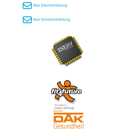
Mail Elternvertretung
Mail Schülervertretung