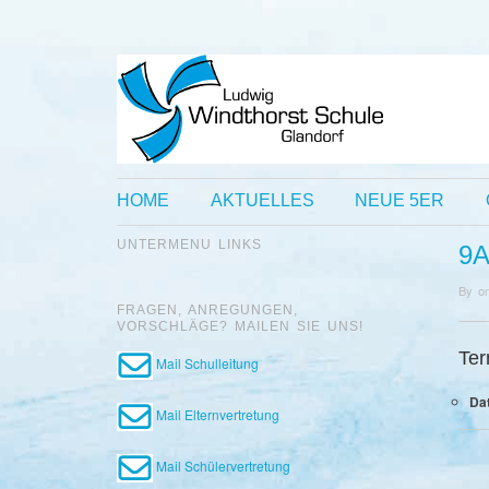
HOME
AKTUELLES
NEUE 5ER
UNTERMENU LINKS
9
By
o
FRAGEN, ANREGUNGEN,
VORSCHLÄGE? MAILEN SIE UNS!
Ter
Mail Schulleitung
Da
Mail Elternvertretung
Mail Schülervertretung