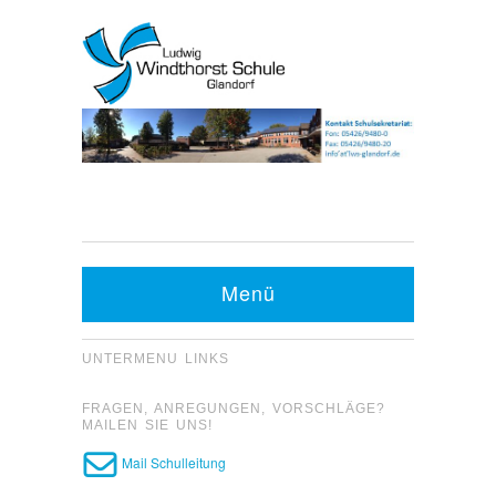
Kontakt Sekretariat:
Telefon: 05426 9480-0
Menü
Fax: 05426 9480-20
UNTERMENU LINKS
FRAGEN, ANREGUNGEN, VORSCHLÄGE?
MAILEN SIE UNS!
Mail Schulleitung