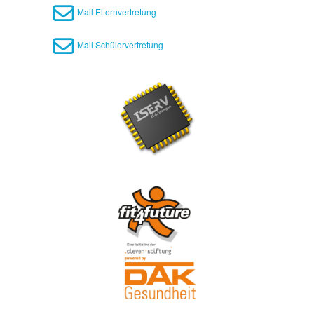
Mail Elternvertretung
Mail Schülervertretung