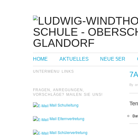
HOME
AKTUELLES
NEUE 5ER
UNTERMENU LINKS
7
By
o
FRAGEN, ANREGUNGEN,
VORSCHLÄGE? MAILEN SIE UNS!
Ter
Mail Schulleitung
Da
Mail Elternvertretung
Mail Schülervertretung