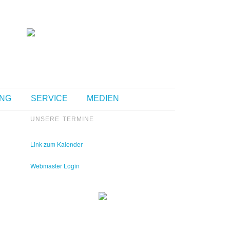
Kontakt Sekretariat:
Telefon: 05426 9480-0
UNG
SERVICE
MEDIEN
Fax: 05426 9480-20
UNSERE TERMINE
Link zum Kalender
Webmaster Login