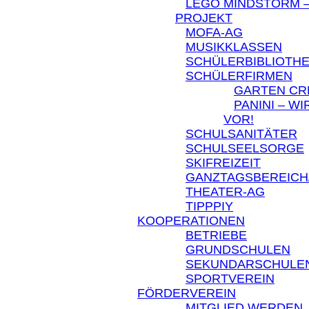
LEGO MINDSTORM –
PROJEKT
MOFA-AG
MUSIKKLASSEN
SCHÜLERBIBLIOTH
SCHÜLERFIRMEN
GARTEN C
PANINI – W
VOR!
SCHULSANITÄTER
SCHULSEELSORGE
SKIFREIZEIT
GANZTAGSBEREICH
THEATER-AG
TIPPPIY
KOOPERATIONEN
BETRIEBE
GRUNDSCHULEN
SEKUNDARSCHULE
SPORTVEREIN
FÖRDERVEREIN
MITGLIED WERDEN