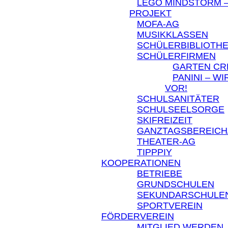
LEGO MINDSTORM –
PROJEKT
MOFA-AG
MUSIKKLASSEN
SCHÜLERBIBLIOTH
SCHÜLERFIRMEN
GARTEN C
PANINI – W
VOR!
SCHULSANITÄTER
SCHULSEELSORGE
SKIFREIZEIT
GANZTAGSBEREICH
THEATER-AG
TIPPPIY
KOOPERATIONEN
BETRIEBE
GRUNDSCHULEN
SEKUNDARSCHULE
SPORTVEREIN
FÖRDERVEREIN
MITGLIED WERDEN