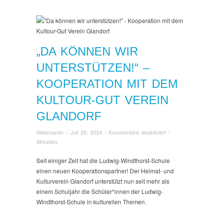
„DA KÖNNEN WIR
UNTERSTÜTZEN!“ –
KOOPERATION MIT DEM
KULTOUR-GUT VEREIN
GLANDORF
für
Webmaster
/
Juli 29, 2024
/
Kommentare deaktiviert
/
„Da
Aktuelles
können
wir
Seit einiger Zeit hat die Ludwig-Windthorst-Schule
unterstützen!“
einen neuen Kooperationspartner! Der Heimat- und
–
Kulturverein Glandorf unterstützt nun seit mehr als
Kooperation
einem Schuljahr die Schüler*innen der Ludwig-
mit
Windthorst-Schule in kulturellen Themen.
dem
Kultour-