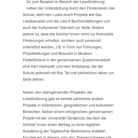
So zum Beispiel im Bereich der Leseförderung:
Gut
neben der Unterstützung durch den Förderverein der
Verein
Schule, steht den Luwis durch Projekte wie das
Glandorf
Lesekarussel und die Lies-A Buchvorstellungen nun
auch der Kulturverein Glandorf zur Seite. Anders
jedoch ist, dass die Schüler*innen nicht nur finanzielle
Förderungen erhalten, sondern auch personell
unterstützt werden, z.B. in Form von Führungen,
Projektleitungen und Besuche in Museen.
Federführend in der gemeinsamen Zusammenarbeit
sind Herr Heimsath und Herr Krützkamp, die der
Schule jederzeit mit Rat, Tat und zahlreichen Ideen zur
Seite stehen.
Neben den obengenannten Projekten der
Leseförderung gab es bereits zahlreiche andere
Projekte in historischen, geografischen und kulturellen
Bereichen. Neben einem erfolgreichen gemeinsamen
Projekt mit der Universität Osnabrück, bei dem die
Schüler*innen einen Beitrag zu einer digitalen
Ausstellung der Tagebücher Beckmanns leisteten,
konnten wir in diesem Jahr den Themenschwerpunkt