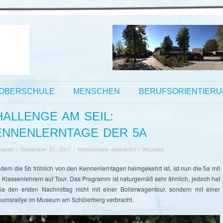
OBERSCHULE
MENSCHEN
BERUFSORIENTIER
HALLENGE AM SEIL:
ENNENLERNTAGE DER 5A
für
aster
/
September 21, 2017
/
Kommentare deaktiviert
/
Aktuelles
Challenge
am
dem die 5b fröhlich von den Kennenlerntagen heimgekehrt ist, ist nun die 5a mit
Seil:
n Klassenlehrern auf Tour. Das Programm ist naturgemäß sehr ähnlich, jedoch hat
Kennenlerntage
5a den ersten Nachmittag nicht mit einer Bollerwagentour, sondern mit einer
der
umsrallye im Museum am Schölerberg verbracht.
5a