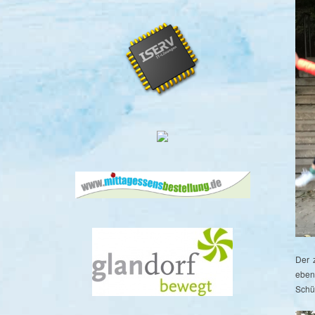
Der 
eben
Schü