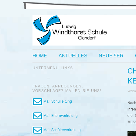
HOME
AKTUELLES
NEUE 5ER
UNTERMENU LINKS
C
K
FRAGEN, ANREGUNGEN,
Webm
VORSCHLÄGE? MAILEN SIE UNS!
Mail Schulleitung
Nach
ihre
Mail Elternvertretung
die 
Muse
Mail Schülervertretung