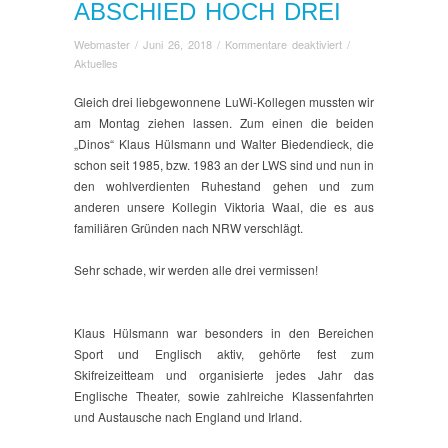
ABSCHIED HOCH DREI
für
Webmaster
/
Juni 26, 2018
/
Kommentare deaktiviert
/
Abschied
Aktuelles
hoch
drei
Gleich drei liebgewonnene LuWi-Kollegen mussten wir
am Montag ziehen lassen. Zum einen die beiden
„Dinos“ Klaus Hülsmann und Walter Biedendieck, die
schon seit 1985, bzw. 1983 an der LWS sind und nun in
den wohlverdienten Ruhestand gehen und zum
anderen unsere Kollegin Viktoria Waal, die es aus
familiären Gründen nach NRW verschlägt.
Sehr schade, wir werden alle drei vermissen!
Klaus Hülsmann war besonders in den Bereichen
Sport und Englisch aktiv, gehörte fest zum
Skifreizeitteam und organisierte jedes Jahr das
Englische Theater, sowie zahlreiche Klassenfahrten
und Austausche nach England und Irland.