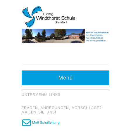
Kontakt Sekretariat:
Telefon: 05426 9480-0
Menü
Fax: 05426 9480-20
UNTERMENU LINKS
FRAGEN, ANREGUNGEN, VORSCHLÄGE?
MAILEN SIE UNS!
Mail Schulleitung