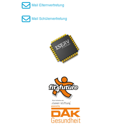
Mail Elternvertretung
Mail Schülervertretung